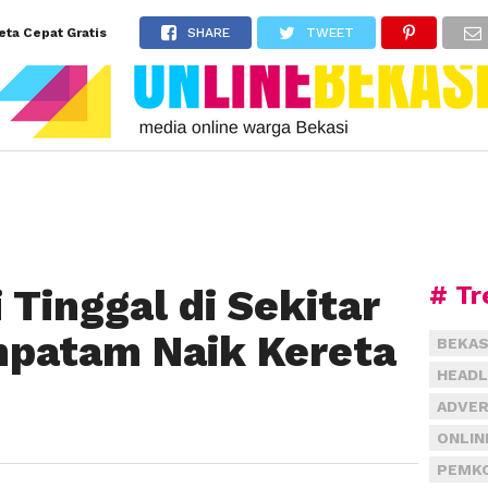
ta Cepat Gratis
SHARE
TWEET
# Tr
Tinggal di Sekitar
mpatam Naik Kereta
BEKAS
HEADL
ADVER
ONLIN
PEMKO