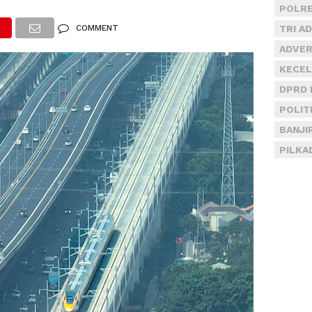
POLRE
COMMENT
TRI A
ADVER
KECEL
DPRD 
POLIT
BANJI
PILKA