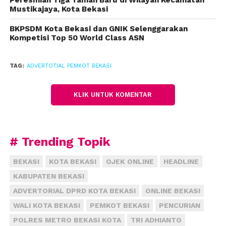
wilayah setidaknya harus memiliki pompa air yang
Mustikajaya, Kota Bekasi
dijadikan alat pemadam dan fungsi lainnya.
BKPSDM Kota Bekasi dan GNIK Selenggarakan
Kompetisi Top 50 World Class ASN
“Ada baktor, damkar mini yang dapat menjadi alat
pertolongan pertama apabila terjadi kebakaran di
TAG:
ADVERTOTIAL PEMKOT BEKASI
rumah warga, namun juga itu dapat berfungsi
menjadi alat siram tanaman dan lain-lain,”
tandasnya.
KLIK UNTUK KOMENTAR
Ketua Tim Penilai Kampung Tangguh Jaya 2023
tingkat Kota Bekasi, Lia Erliani beserta tim penilai
# Trending Topik
lainnya turut hadir di wilayah dalam penilaian
tersebut.
BEKASI
KOTA BEKASI
OJEK ONLINE
HEADLINE
KABUPATEN BEKASI
Ketua tim penilai beserta seluruh tim penilai
melakukan survey secara langsung dan
ADVERTORIAL DPRD KOTA BEKASI
ONLINE BEKASI
mengkroscek terkait sarana dan prasarana yang
WALI KOTA BEKASI
PEMKOT BEKASI
PENCURIAN
menjadi indikator di setiap wilayah. (advertorial)
POLRES METRO BEKASI KOTA
TRI ADHIANTO