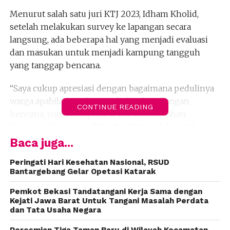
Menurut salah satu juri KTJ 2023, Idham Kholid,
setelah melakukan survey ke lapangan secara
langsung, ada beberapa hal yang menjadi evaluasi
dan masukan untuk menjadi kampung tangguh
yang tanggap bencana.
“Saya cukup apresiasi dengan bagaimana pedulinya
warga apabila terjadi suatu hal terkait dengan
CONTINUE READING
bencana, contoh seperti di RW 21 Kelurahan
Cimuning karena sudah ada mitigasi dalam arti
pengurangan bila terjadi banjir karena dibuatkan
Baca juga...
pintu air dari perumahan RW 21 sudah bisa
Peringati Hari Kesehatan Nasional, RSUD
membuka ke saluran utama, itulah salah satu
Bantargebang Gelar Opetasi Katarak
pengurangan resiko apabila terjadi adanya
genangan di perumahan,” kata Idham, Selasa (25/07).
Pemkot Bekasi Tandatangani Kerja Sama dengan
Kejati Jawa Barat Untuk Tangani Masalah Perdata
dan Tata Usaha Negara
Selain cepat tanggap dalam dalam mengatasi banjir,
lebih lanjut menjelaskan, setiap kampung atau
Peresmian Tiga Taman Baru di Wilayah Kecamatan