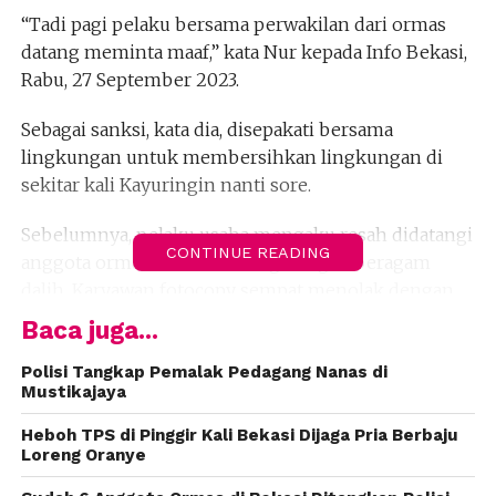
“Tadi pagi pelaku bersama perwakilan dari ormas
datang meminta maaf,” kata Nur kepada Info Bekasi,
Rabu, 27 September 2023.
Sebagai sanksi, kata dia, disepakati bersama
lingkungan untuk membersihkan lingkungan di
sekitar kali Kayuringin nanti sore.
Sebelumnya, pelaku usaha mengaku resah didatangi
CONTINUE READING
anggota ormas meminta uang dengan beragam
dalih. Karyawan fotocopy sempat menolak dengan
meminta maaf karena omset sedang sepi. Tapi,
Baca juga...
justru mendapat respon tidak mengenakkan bahkan
mengancam.
Polisi Tangkap Pemalak Pedagang Nanas di
Mustikajaya
“Gue tandain toko ini,” ucap karyawan toko
Heboh TPS di Pinggir Kali Bekasi Dijaga Pria Berbaju
menirukan ucapan anggota ormas tersebut.
Loreng Oranye