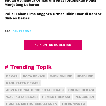
Sudah 6 Anggota Ormas di Bekasi Ditangkap Polisi
Tim Patroli Perintis Presisi Polres Metro Bekasi Kota
Menjelang Lebaran
yang menerima laporan segera merespon dan
mendatangi lokasi kejadian. Polisi juga mencari
Polisi Tahan Lima Anggota Ormas Bikin Onar di Kantor
Dinkes Bekasi
anggota ormas tersebut untuk diminta klarifikasi
serta sanksi teguran.
TAG:
ORMAS BEKASI
“Ada ancaman verbal, kita akan cari, supaya tidak lagi
melakukan pungutan liar,” kata Kepala Tim Patroli
KLIK UNTUK KOMENTAR
Presisi Polres Metro Bekasi Kota Ipda Rudi Chandra
Editor: Adi T
# Trending Topik
BEKASI
KOTA BEKASI
OJEK ONLINE
HEADLINE
KABUPATEN BEKASI
ADVERTORIAL DPRD KOTA BEKASI
ONLINE BEKASI
WALI KOTA BEKASI
PEMKOT BEKASI
PENCURIAN
POLRES METRO BEKASI KOTA
TRI ADHIANTO