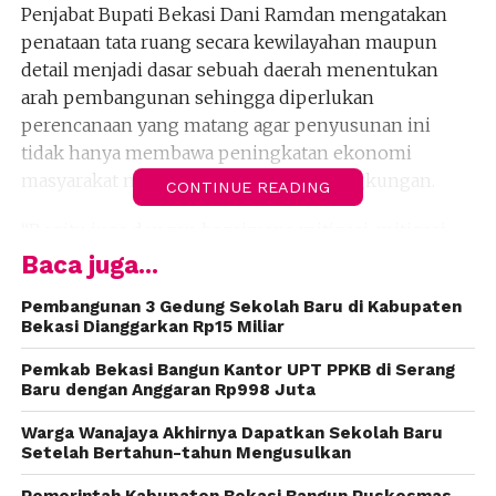
Penjabat Bupati Bekasi Dani Ramdan mengatakan
penataan tata ruang secara kewilayahan maupun
detail menjadi dasar sebuah daerah menentukan
arah pembangunan sehingga diperlukan
perencanaan yang matang agar penyusunan ini
tidak hanya membawa peningkatan ekonomi
masyarakat namun juga pelestarian lingkungan.
CONTINUE READING
“Begitu juga dengan bagaimana mitigasi-mitigasi
bencana jadi rekomendasi penting dalam
Baca juga...
penyusunan revisi tata ruang. Berbagai sektor harus
Pembangunan 3 Gedung Sekolah Baru di Kabupaten
turut diperhatikan bagaimana langkah
Bekasi Dianggarkan Rp15 Miliar
pembangunan dapat tertata dan lingkungan tetap
lestari,” katanya di Cikarang, Sabtu (30/3/2024).
Pemkab Bekasi Bangun Kantor UPT PPKB di Serang
Baru dengan Anggaran Rp998 Juta
Dia mengatakan ulasan mitigasi bencana ini muncul
Warga Wanajaya Akhirnya Dapatkan Sekolah Baru
setelah tim penyusun revisi tata ruang wilayah
Setelah Bertahun-tahun Mengusulkan
menemukan potensi sesar baribis yang melintasi