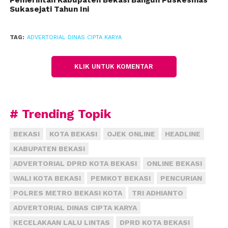
Pemerintah Kabupaten Bekasi Bangun Puskesmas
Kabupaten Bekasi. Dari dasar itu, pihaknya bakal
Sukasejati Tahun Ini
mempelajari lebih lanjut sehingga dapat
menentukan langkah yang perlu dilakukan.
TAG:
ADVERTORIAL DINAS CIPTA KARYA
“Info tersebut didapat dari tim atau konsultan
penyusun revisi RTRW. Selanjutnya akan kami
KLIK UNTUK KOMENTAR
dalami lebih lanjut,” ucapnya.
Dani memastikan pihaknya bakal memprioritas
temuan ini sebab berkaitan langsung dengan
# Trending Topik
keselamatan warga. Mitigasi akan dilakukan demi
BEKASI
KOTA BEKASI
OJEK ONLINE
HEADLINE
menekan risiko bencana.
KABUPATEN BEKASI
“Seperti disampaikan sebelumnya, segera
ADVERTORIAL DPRD KOTA BEKASI
ONLINE BEKASI
menyiapkan mitigasinya, bangunan-bangunan di
WALI KOTA BEKASI
PEMKOT BEKASI
PENCURIAN
titik sesar harus dikosongkan, lalu persiapkan jalur
POLRES METRO BEKASI KOTA
TRI ADHIANTO
evakuasi dan titik evakuasi. Kalau pun tidak, jadi
ADVERTORIAL DINAS CIPTA KARYA
maka mau tidak mau kita lakukan penguatan
KECELAKAAN LALU LINTAS
DPRD KOTA BEKASI
bangunan agar tahan gempa,” katanya.