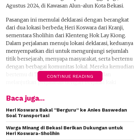
Agustus 2024, di Kawasan Alun-alun Kota Bekasi.
Pasangan ini memulai deklarasi dengan berangkat
dari dua lokasi berbeda; Heri Koswara dari Kranji,
sementara Sholihin dari Klenteng Hok Lay Kiong.
Dalam perjalanan menuju lokasi deklarasi, keduanya
menyempatkan diri untuk mengunjungi sejumlah
titik bersejarah, menyapa masyarakat, serta bertemu
dengan berbagai komunitas lokal. Mereka kemudian
bertemu di Tugu Revolusi Bulan-bulan dan
CONTINUE READING
melanjutkan perjalanan dengan berjalan kaki
menuju Alun-alun.
Baca juga...
Heri Koswara, bakal calon Wali Kota Bekasi,
Heri Koswara Bakal “Berguru” ke Anies Baswedan
menjelaskan bahwa pemilihan tempat deklarasi di
Soal Transportasi
Alun-alun, yang merupakan fasilitas publik,
bertujuan untuk lebih dekat dengan masyarakat.
Warga Minang di Bekasi Berikan Dukungan untuk
Heri Koswara-Sholihin
“Acara kita bukan di gedung, tapi ini salah satu