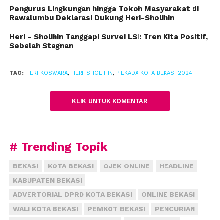
bentuk ekspresi kami agar bisa bersama mayoritas
Pengurus Lingkungan hingga Tokoh Masyarakat di
masyarakat Kota Bekasi,” ujarnya.
Rawalumbu Deklarasi Dukung Heri-Sholihin
Heri – Sholihin Tanggapi Survei LSI: Tren Kita Positif,
Dalam acara deklarasi tersebut, Heri juga
Sebelah Stagnan
menyampaikan beberapa program yang akan
mereka jalankan jika terpilih sebagai pemimpin
TAG:
HERI KOSWARA
,
HERI-SHOLIHIN
,
PILKADA KOTA BEKASI 2024
Kota Bekasi. Program pertama adalah komitmen
untuk menciptakan lebih banyak lapangan
pekerjaan di Kota Bekasi. Selain itu, mereka juga
KLIK UNTUK KOMENTAR
bertekad untuk memperbaiki tata kelola
pemerintahan dengan memberantas korupsi dan
nepotisme. Heri juga menyoroti pentingnya
# Trending Topik
pengelolaan sektor pendidikan dan kesehatan.
BEKASI
KOTA BEKASI
OJEK ONLINE
HEADLINE
“Tujuannya untuk mengembalikan kejayaan Kota
KABUPATEN BEKASI
Bekasi, Insya Allah. Saya kira itu yang utama, nanti
ADVERTORIAL DPRD KOTA BEKASI
ONLINE BEKASI
ada program lain yang akan kami sampaikan, Insya
Allah,” pungkas Heri.
WALI KOTA BEKASI
PEMKOT BEKASI
PENCURIAN