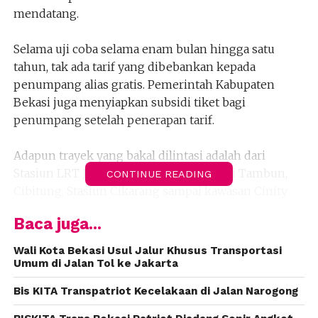
mendatang.
Selama uji coba selama enam bulan hingga satu
tahun, tak ada tarif yang dibebankan kepada
penumpang alias gratis. Pemerintah Kabupaten
Bekasi juga menyiapkan subsidi tiket bagi
penumpang setelah penerapan tarif.
Adapun trayek yang bakal dilintasi adalah dari
Stasiun LRT Jatimulya, Jalan Pantura dari Tambun,
CONTINUE READING
Cibitung, Stasiun Cikarang sampai kawasan Cinity
dan sebaliknya.
Baca juga...
Editor: Adi T
Wali Kota Bekasi Usul Jalur Khusus Transportasi
Umum di Jalan Tol ke Jakarta
Bis KITA Transpatriot Kecelakaan di Jalan Narogong