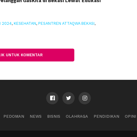
langgan GasKita di Bekasi Lewat Edukasi
 2024
,
KESEHATAN
,
PESANTREN ATTAQWA BEKASI
,
LIK UNTUK KOMENTAR
PEDOMAN
NEWS
BISNIS
OLAHRAGA
PENDIDIKAN
OPINI