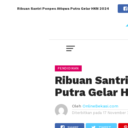
Ribuan Santri Ponpes Attqwa Putra Gelar HKN 2024
PENDIDIKAN
Ribuan Santr
Putra Gelar 
Oleh
OnlineBekasi.com
Diterbitkan pada
17 November 
SHARE
TWEET