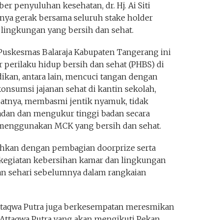
r penyuluhan kesehatan, dr. Hj. Ai Siti
ya gerak bersama seluruh stake holder
lingkungan yang bersih dan sehat.
Puskesmas Balaraja Kabupaten Tangerang ini
perilaku hidup bersih dan sehat (PHBS) di
kan, antara lain, mencuci tangan dengan
onsumsi jajanan sehat di kantin sekolah,
tnya, membasmi jentik nyamuk, tidak
dan dan mengukur tinggi badan secara
an menggunakan MCK yang bersih dan sehat.
iahkan dengan pembagian doorprize serta
kegiatan kebersihan kamar dan lingkungan
kan sehari sebelumnya dalam rangkaian
Attaqwa Putra juga berkesempatan meresmikan
 Attaqwa Putra yang akan mengikuti Pekan