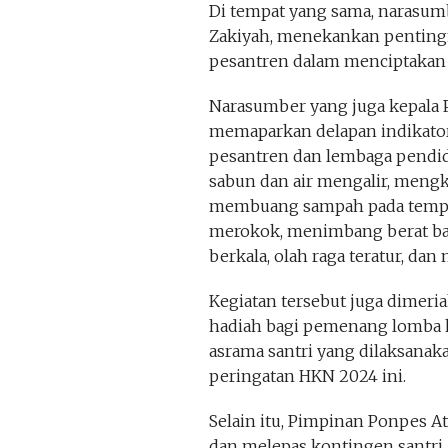
Di tempat yang sama, narasumbe
Zakiyah, menekankan pentingn
pesantren dalam menciptakan 
Narasumber yang juga kepala 
memaparkan delapan indikator 
pesantren dan lembaga pendidi
sabun dan air mengalir, mengk
membuang sampah pada tempa
merokok, menimbang berat ba
berkala, olah raga teratur, d
Kegiatan tersebut juga dimer
hadiah bagi pemenang lomba 
asrama santri yang dilaksana
peringatan HKN 2024 ini.
Selain itu, Pimpinan Ponpes 
dan melepas kontingen santri