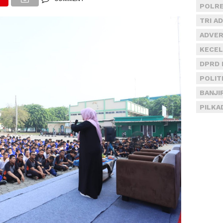
POLRE
TRI A
ADVER
KECEL
DPRD 
POLIT
BANJI
PILKA