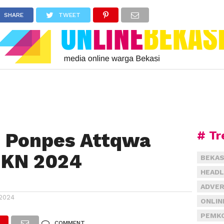
SHARE
TWEET
# Tr
i Ponpes Attqwa
HKN 2024
BEKAS
HEADL
ADVER
2024
ONLIN
PEMKO
COMMENT