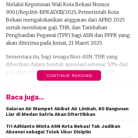
Melalui Keputusan Wali Kota Bekasi Nomor
900.1/Kep.166-BPKAD/III/2025, Pemerintah Kota
Bekasi mengalokasikan anggaran dari APBD 2025
untuk membayar gaji, THR, dan Tambahan
Penghasilan Pegawai (TPP) bagi ASN dan PPPK yang
akan diterima pada Jumat, 21 Maret 2025.
Sementara itu, bagi tenaga Non-ASN, THR yang
diberikan dalam bentuk apresiasi sebesar 50% dari
gaji akan dicairkan pada Kamis, 20 Maret 2025.
CONTINUE READING
Tri Adhianto, menegaskan bahwa pencairan ini telah
dikonfirmasi dan dikoordinasikan dengan BPKAD
Baca juga...
serta Bank BJB.
Saluran Air Mampet Akibat Air Limbah, 80 Bangunan
Liar di Medan Satria Akan Ditertibkan
“Saya pastikan sesuai jadwal, pencairan THR akan
segera diterima oleh seluruh pegawai. Tidak perlu
Tri Adhianto Minta ASN Kota Bekasi Tak Jadikan
ada kecemasan, karena ini sudah menjadi prioritas
Absensi sebagai Tolok Ukur Disiplin