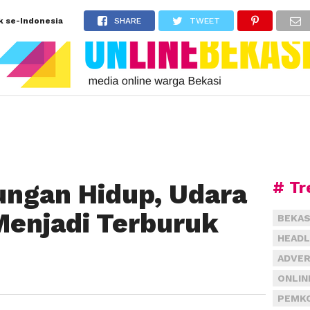
k se-Indonesia
SHARE
TWEET
# Tr
kungan Hidup, Udara
Menjadi Terburuk
BEKAS
HEADL
ADVER
ONLIN
PEMKO