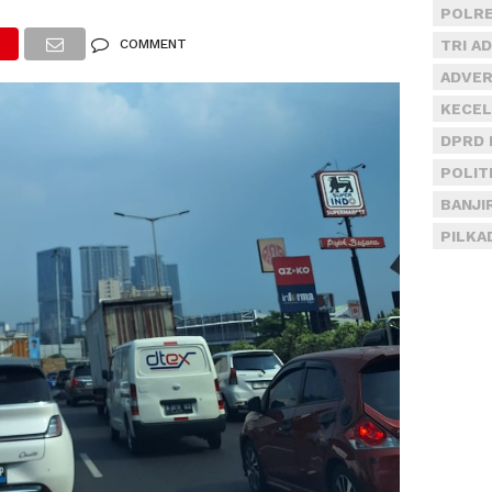
POLRE
COMMENT
TRI A
ADVER
KECEL
DPRD 
POLIT
BANJI
PILKA