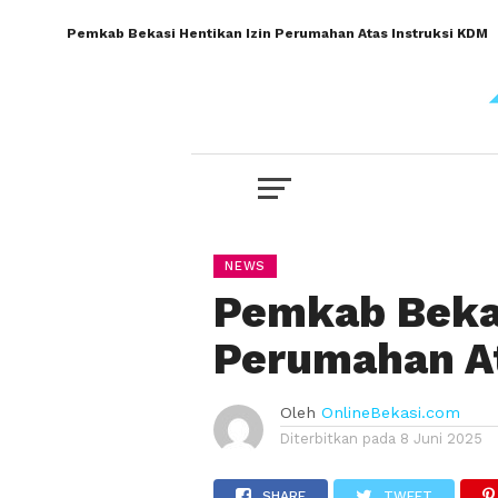
Pemkab Bekasi Hentikan Izin Perumahan Atas Instruksi KDM
NEWS
Pemkab Bekas
Perumahan At
Oleh
OnlineBekasi.com
Diterbitkan pada
8 Juni 2025
SHARE
TWEET