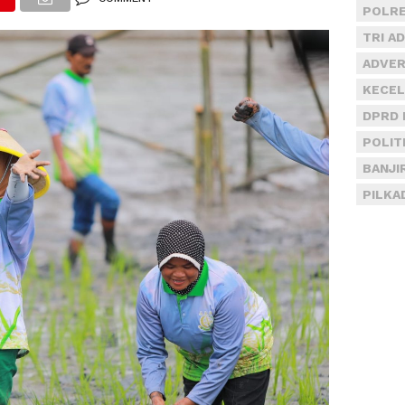
POLRE
TRI A
ADVER
KECEL
DPRD 
POLIT
BANJI
PILKA