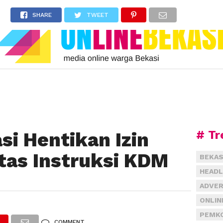
SHARE
TWEET
# Tr
i Hentikan Izin
as Instruksi KDM
BEKAS
HEADL
ADVER
ONLIN
PEMKO
COMMENT