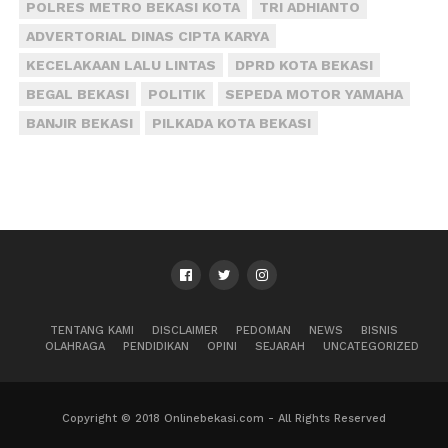
POLRES METRO BEKASI KOTA
TRI ADHIANTO
ADVERTORIAL DINAS CIPTA KARYA
KECELAKAAN LALU LINTAS
DPRD KOTA BEKASI
BEGAL BEKASI
POLITIK
SEPEDA MOTOR YAMAHA
BANJIR BEKASI
PILKADA KOTA BEKASI
TENTANG KAMI
DISCLAIMER
PEDOMAN
NEWS
BISNIS
OLAHRAGA
PENDIDIKAN
OPINI
SEJARAH
UNCATEGORIZED
Copyright © 2018 Onlinebekasi.com - All Rights Reserved