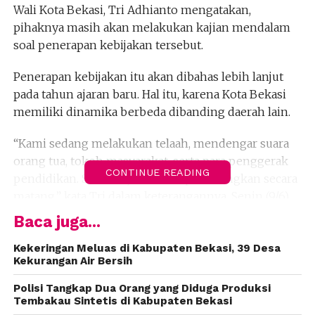
Wali Kota Bekasi, Tri Adhianto mengatakan,
pihaknya masih akan melakukan kajian mendalam
soal penerapan kebijakan tersebut.
Penerapan kebijakan itu akan dibahas lebih lanjut
pada tahun ajaran baru. Hal itu, karena Kota Bekasi
memiliki dinamika berbeda dibanding daerah lain.
“Kami sedang melakukan telaah, mendengar suara
orang tua, tokoh masyarakat, serta para penggerak
CONTINUE READING
pendidikan. Semuanya harus diperhitungkan secara
matang,” kata Tri dalam keterangannya, Senin (9/6).
Baca juga...
Salah satu pertimbanhan Pemkot Bekasi, yakni
dikhawatirkan jam masuk sekolah pukul 06.30 WIB
Kekeringan Meluas di Kabupaten Bekasi, 39 Desa
Kekurangan Air Bersih
bisa bertabrak dengan jam berangkat orang bekerja.
Sehingga volume lalu lintas kendaraan berpotensi
Polisi Tangkap Dua Orang yang Diduga Produksi
naik yang berimbas pada kemacetan.
Tembakau Sintetis di Kabupaten Bekasi