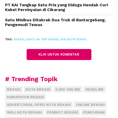
PT KAI Tangkap Satu Pria yang Diduga Hendak Curi
Selain itu, transportasi publik di Kota Bekasi juga
Kabel Persinyalan di Cikarang
dinilai belul optimal dan menjangkau kawasan
perumahan tempat tinggal para siswa. (dpr)
Satu Minibus Ditabrak Dua Truk di Bantargebang,
Pengemudi Tewas
TAG:
BEKASI
,
SEKOLAH SMP BEKASI
,
WALIKOTA BEKASI
KLIK UNTUK KOMENTAR
# Trending Topik
BEKASI
KOTA BEKASI
OJEK ONLINE
HEADLINE
KABUPATEN BEKASI
ADVERTORIAL DPRD KOTA BEKASI
ONLINE BEKASI
WALI KOTA BEKASI
PEMKOT BEKASI
PENCURIAN