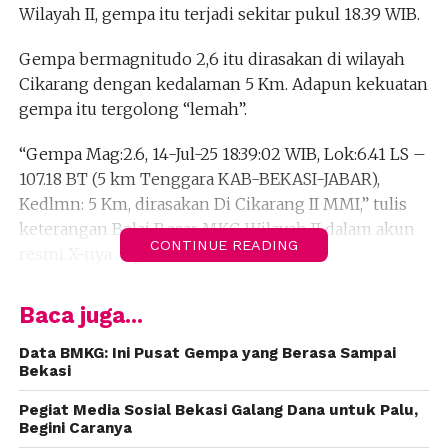
Wilayah II, gempa itu terjadi sekitar pukul 18.39 WIB.
Gempa bermagnitudo 2,6 itu dirasakan di wilayah
Cikarang dengan kedalaman 5 Km. Adapun kekuatan
gempa itu tergolong “lemah”.
“Gempa Mag:2.6, 14-Jul-25 18:39:02 WIB, Lok:6.41 LS –
107.18 BT (5 km Tenggara KAB-BEKASI-JABAR),
Kedlmn: 5 Km, dirasakan Di Cikarang II MMI,” tulis
keterangan Balai Besar MKG Wilayah II dalam akun
CONTINUE READING
resmi X-nya. (dpr)
Baca juga...
Data BMKG: Ini Pusat Gempa yang Berasa Sampai
Bekasi
Pegiat Media Sosial Bekasi Galang Dana untuk Palu,
Begini Caranya