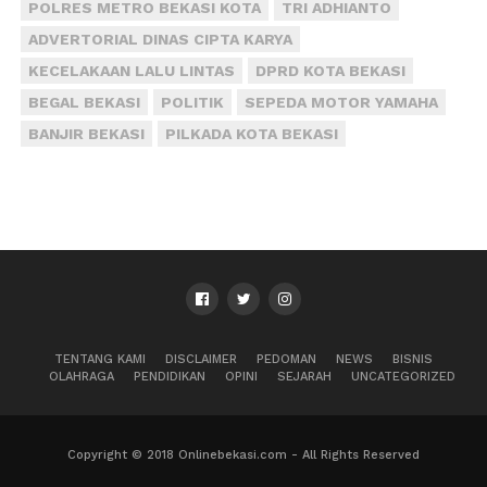
POLRES METRO BEKASI KOTA
TRI ADHIANTO
ADVERTORIAL DINAS CIPTA KARYA
KECELAKAAN LALU LINTAS
DPRD KOTA BEKASI
BEGAL BEKASI
POLITIK
SEPEDA MOTOR YAMAHA
BANJIR BEKASI
PILKADA KOTA BEKASI
TENTANG KAMI
DISCLAIMER
PEDOMAN
NEWS
BISNIS
OLAHRAGA
PENDIDIKAN
OPINI
SEJARAH
UNCATEGORIZED
Copyright © 2018 Onlinebekasi.com - All Rights Reserved