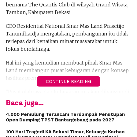
bernama The Quantis Club di wilayah Grand Wisata,
Tambun, Kabupaten Bekasi.
CEO Residential National Sinar Mas Land Prasetijo
Tanumihardja mengatakan, pembangunan itu tidak
terlepas dari kenaikan minat masyarakat untuk
fokus berolahraga.
Hal ini yang kemudian membuat pihak Sinar Mas
Land membangun pusat kebugaran dengan konsep
fasilitas premium.
CONTINUE READING
“Pusat olahraga dan kebugaran ini akan dibangun di
atas lahan seluas 2,1 hektare dan menghadirkan
Baca juga...
pengalaman olahraga sekaligus rekreasi keluarga
dalam satu kawasan terpadu,” kata Prasetijo seusai
4.000 Pemulung Terancam Terdampak Penutupan
Open Dumping TPST Bantargebang pada 2027
penandatangan, Jumat (26/9/2025).
100 Hari Tragedi KA Bekasi Timur, Keluarga Korban
Prasetijo mengatakan, nantinya di The Quantis Club,