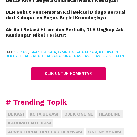
Desak KNKT Segera Umumkan Hasil Investigasi
akan dibuat berbagai ruang untuk olahraga mulai
DLH Sebut Pencemaran Kali Bekasi Diduga Berasal
dari kolam renang, lapangan basket, area gym, studio
dari Kabupaten Bogor, Begini Kronologinya
kebugaran dan ruang aktivitas komunitas.
Air Kali Bekasi Hitam dan Berbuih, DLH Ungkap Ada
Kandungan Nikel Terlarut
Seluruh fasilitas yang masih dalam proses
pembangunan ini akan dirancang mengikuti
standar internasional dengan dukungan
TAG:
BEKASI
,
GRAND WISATA
,
GRAND WISATA BEKASI
,
KABUPATEN
BEKASI
,
OLAH RAGA
,
OLAHRAGA
,
SINAR MAS LAND
,
TAMBUN SELATAN
infrastruktur dan pelatih profesional.
“Ini dilakukan untuk memastikan kenyaman dan
KLIK UNTUK KOMENTAR
keamanan masyarakat yang tergabung dalam
member The Quantis Club,” ucap Prasetijo.
# Trending Topik
Sementara itu, Founder KYZN yaitu Bryan Djuhari
juga mengatakan kerjasama ini dilakukan karena
BEKASI
KOTA BEKASI
OJEK ONLINE
HEADLINE
pihaknya melihat bahwa kawasan Grand Wisata
KABUPATEN BEKASI
terus berkembang mengikuti perkembangan di
minat di masyarakat.
ADVERTORIAL DPRD KOTA BEKASI
ONLINE BEKASI