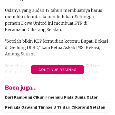
Usianya yang sudah 17 tahun membuatnya harus
memiliki identitas kependudukan. Sehingga,
pemain Dewa United ini membuat KTP di
Kecamatan Cikarang Selatan.
“Setelah bikin KTP kemudian ketemu Bupati Bekasi
di Gedung DPRD,” kata Ketua Askab PSSI Bekasi,
Amung Sutisna.
Setelahnya, Dafa bertemu dengan siswa SSB se-
CONTINUE READING
Kabupaten Bekasi di Stadion Wibawamukti. Dafa
merupakan alumni SSB Aqua Haier mulai 9 tahun
sampai 15 tahun, yang ada di Serangbaru sebelum
Baca juga...
menimba ilmu di Akademi ASAD Purwakarta hingga
dikontrak oleh Dewa United.
Dari Kampung Cikunir menuju Piala Dunia Qatar
Penjaga Gawang Timnas U 17 dari Cikarang Selatan
Adi T