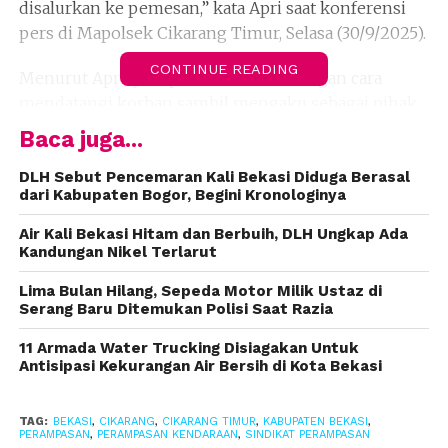
disalurkan ke pemesan,” kata Apri saat konferensi
pers di Mapolsek Cikarang Timur, Selasa (30/9/2025).
CONTINUE READING
Menurut Apri, para pelaku beraksi dengan cara
mendatangi korban sambil mengaku sebagai pihak
leasing yang menarik kendaraan akibat tunggakan
Baca juga...
cicilan.
DLH Sebut Pencemaran Kali Bekasi Diduga Berasal
dari Kabupaten Bogor, Begini Kronologinya
Keempat pelaku, masing-masing berinisial RS, CC,
HP, dan IR, memiliki peran berbeda.
Air Kali Bekasi Hitam dan Berbuih, DLH Ungkap Ada
Kandungan Nikel Terlarut
“RS bertindak sebagai joki, sementara yang lain
Lima Bulan Hilang, Sepeda Motor Milik Ustaz di
berperan sebagai kolektor dan penadah,” jelasnya.
Serang Baru Ditemukan Polisi Saat Razia
Dari hasil penyelidikan, motor-motor tersebut
11 Armada Water Trucking Disiagakan Untuk
rencananya akan dikirim ke wilayah Sumatera,
Antisipasi Kekurangan Air Bersih di Kota Bekasi
khususnya Lampung.
TAG:
BEKASI
,
CIKARANG
,
CIKARANG TIMUR
,
KABUPATEN BEKASI
,
Selain itu, polisi juga menyita sebuah truk berwarna
PERAMPASAN
,
PERAMPASAN KENDARAAN
,
SINDIKAT PERAMPASAN