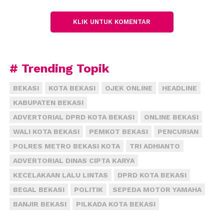
putih yang digunakan untuk mengangkut hasil
kejahatan.
KLIK UNTUK KOMENTAR
Saat ini, polisi masih melakukan pengejaran
terhadap beberapa orang lain yang diduga terlibat
dalam kasus tersebut.
# Trending Topik
“Yang baru kami amankan adalah joki, sedangkan
BEKASI
KOTA BEKASI
OJEK ONLINE
HEADLINE
pihak yang diduga menguasai data leasing masih
KABUPATEN BEKASI
dalam pengejaran,” tambah Apri.
ADVERTORIAL DPRD KOTA BEKASI
ONLINE BEKASI
WALI KOTA BEKASI
PEMKOT BEKASI
PENCURIAN
POLRES METRO BEKASI KOTA
TRI ADHIANTO
ADVERTORIAL DINAS CIPTA KARYA
KECELAKAAN LALU LINTAS
DPRD KOTA BEKASI
BEGAL BEKASI
POLITIK
SEPEDA MOTOR YAMAHA
BANJIR BEKASI
PILKADA KOTA BEKASI