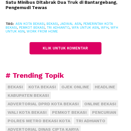
Satu Minibus Ditabrak Dua Truk di Bantargebang,
“Yang utama adalah memastikan produktivitas tetap
Pengemudi Tewas
terjaga dan pelayanan publik tetap optimal,” ujarnya.
TAG:
ASN KOTA BEKASI
,
BEKASI
,
JADWAL ASN
,
PEMERINTAH KOTA
Tri menambahkan, perangkat daerah yang berkaitan
BEKASI
,
PEMKOT BEKASI
,
TRI ADHIANTO
,
WFA UNTUK ASN
,
WFH
,
WFH
UNTUK ASN
,
WORK FROM HOME
langsung dengan pelayanan publik tetap beroperasi
dengan sistem kehadiran yang disesuaikan.
KLIK UNTUK KOMENTAR
Selain itu, kebijakan WFH juga dimanfaatkan untuk
mendorong percepatan digitalisasi di lingkungan
birokrasi.
# Trending Topik
“Pelayanan publik ke depan harus semakin cepat,
BEKASI
KOTA BEKASI
OJEK ONLINE
HEADLINE
transparan, dan bisa diakses tanpa batas ruang,”
KABUPATEN BEKASI
katanya.
ADVERTORIAL DPRD KOTA BEKASI
ONLINE BEKASI
WALI KOTA BEKASI
PEMKOT BEKASI
PENCURIAN
POLRES METRO BEKASI KOTA
TRI ADHIANTO
ADVERTORIAL DINAS CIPTA KARYA