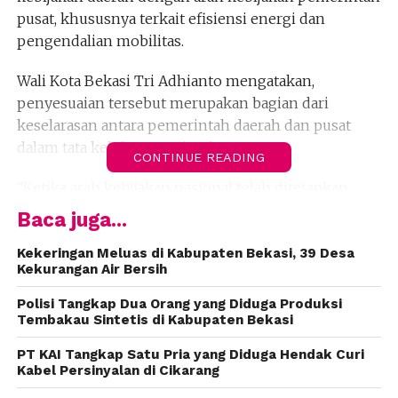
pusat, khususnya terkait efisiensi energi dan
pengendalian mobilitas.
Wali Kota Bekasi Tri Adhianto mengatakan,
penyesuaian tersebut merupakan bagian dari
keselarasan antara pemerintah daerah dan pusat
dalam tata kelola pemerintahan.
CONTINUE READING
“Ketika arah kebijakan nasional telah ditetapkan,
maka sudah seharusnya kita menyesuaikan,” kata
Baca juga...
Tri, Senin (6/4/2026).
Kekeringan Meluas di Kabupaten Bekasi, 39 Desa
Kekurangan Air Bersih
Ia memastikan perubahan jadwal WFH tidak akan
memengaruhi kinerja ASN maupun pelayanan
Polisi Tangkap Dua Orang yang Diduga Produksi
kepada masyarakat.
Tembakau Sintetis di Kabupaten Bekasi
PT KAI Tangkap Satu Pria yang Diduga Hendak Curi
Menurutnya, pengaturan kerja telah disusun agar
Kabel Persinyalan di Cikarang
layanan publik tetap berjalan.