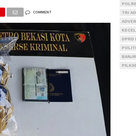
POLRE
COMMENT
TRI A
ADVER
KECEL
DPRD 
POLIT
BANJI
PILKA