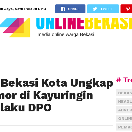
in Jaya, Satu Pelaku DPO
SHARE
TWEET
# Tr
 Bekasi Kota Ungkap
or di Kayuringin
BEKAS
HEADL
elaku DPO
ADVER
ONLIN
PEMKO