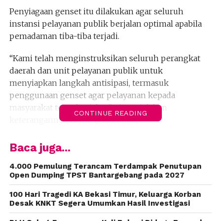
Penyiagaan genset itu dilakukan agar seluruh
instansi pelayanan publik berjalan optimal apabila
pemadaman tiba-tiba terjadi.
“Kami telah menginstruksikan seluruh perangkat
daerah dan unit pelayanan publik untuk
menyiapkan langkah antisipasi, termasuk
penggunaan genset agar pelayanan kepada
masyarakat tetap berjalan,” ujar Tri dalam
CONTINUE READING
keterangannya, Senin (22/6/2026).
Ia menjelaskan, kesiapan genset diperlukan untuk
Baca juga...
mencegah terhentinya layanan, terutama pada jam-
jam pelayanan utama ketika terjadi gangguan listrik
4.000 Pemulung Terancam Terdampak Penutupan
Open Dumping TPST Bantargebang pada 2027
mendadak.
100 Hari Tragedi KA Bekasi Timur, Keluarga Korban
Tri juga mengimbau masyarakat untuk lebih bijak
Desak KNKT Segera Umumkan Hasil Investigasi
dalam penggunaan energi listrik di tengah kondisi