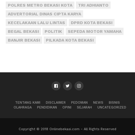
POLRES METRO BEKASI KOTA
TRI ADHIANTO
ADVERTORIAL DINAS CIPTA KARYA
KECELAKAAN LALU LINTAS
DPRD KOTA BEKASI
BEGAL BEKASI
POLITIK
SEPEDA MOTOR YAMAHA
BANJIR BEKASI
PILKADA KOTA BEKASI
TENTANG KAMI
DISCLAIMER
PEDOMAN
NEWS
BISNIS
OLAHRAGA
PENDIDIKAN
OPINI
SEJARAH
UNCATEGORIZED
Copyright © 2018 Onlinebekasi.com - All Rights Reserved