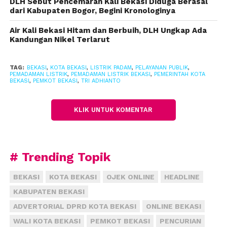
DLH Sebut Pencemaran Kali Bekasi Diduga Berasal
tersebut.
dari Kabupaten Bogor, Begini Kronologinya
Selain itu, Pemkot Bekasi menerapkan kebijakan
Air Kali Bekasi Hitam dan Berbuih, DLH Ungkap Ada
Kandungan Nikel Terlarut
Work From Home (WFH) setiap hari Jumat bagi
aparatur sipil negara.
TAG:
BEKASI
,
KOTA BEKASI
,
LISTRIK PADAM
,
PELAYANAN PUBLIK
,
Rapat dan koordinasi dilakukan secara daring untuk
PEMADAMAN LISTRIK
,
PEMADAMAN LISTRIK BEKASI
,
PEMERINTAH KOTA
BEKASI
,
PEMKOT BEKASI
,
TRI ADHIANTO
mengurangi mobilitas.
KLIK UNTUK KOMENTAR
“Selain mendukung efisiensi energi, kebijakan WFH
ini juga efektif menekan mobilitas dan biaya
operasional,” kata Tri.
# Trending Topik
BEKASI
KOTA BEKASI
OJEK ONLINE
HEADLINE
KABUPATEN BEKASI
ADVERTORIAL DPRD KOTA BEKASI
ONLINE BEKASI
WALI KOTA BEKASI
PEMKOT BEKASI
PENCURIAN