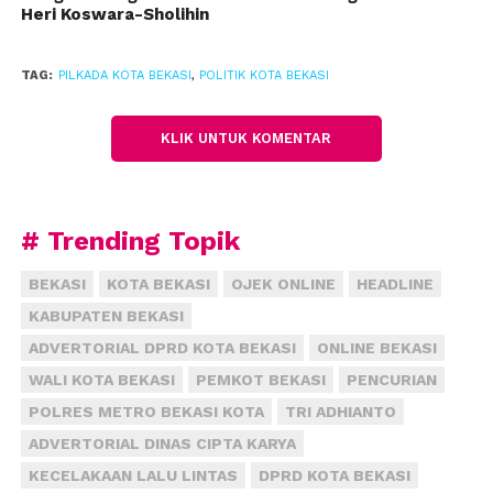
Heri Koswara-Sholihin
menugaskannya atau tidak dalam kancah Pilkada
Bekasi.
TAG:
PILKADA KOTA BEKASI
,
POLITIK KOTA BEKASI
“Kalau saya diperintahkan partai, saya siap,” kata dia.
KLIK UNTUK KOMENTAR
Ia mengaku menjalin komunikasi yang cukup baik
dengan DPD PAN Kota Bekasi, meskipun dirinya
berada di DPR. Menurut dia, dalam Pilkada nanti,
PAN pasti berkoalisi dengan partai lain, karena
# Trending Topik
jumlah kursi di lembaga legislatif setempat hanya 4.
BEKASI
KOTA BEKASI
OJEK ONLINE
HEADLINE
“Saya serahkan kepada tim pilkada DPD pan saja
KABUPATEN BEKASI
bagaimana baiknya, setelah mereka ada hasil maka
ADVERTORIAL DPRD KOTA BEKASI
ONLINE BEKASI
akan diteruskan ke atas,” katanya.
WALI KOTA BEKASI
PEMKOT BEKASI
PENCURIAN
Secara pribadi, jika diperintahkan partai, Lucky
POLRES METRO BEKASI KOTA
TRI ADHIANTO
mengaku ingin menjadi calon wali kota. Tapi,
ADVERTORIAL DINAS CIPTA KARYA
melihat PAN memiliki 4 kursi maka itu akan lebih
KECELAKAAN LALU LINTAS
DPRD KOTA BEKASI