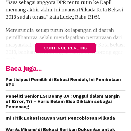
“Saya sebagai anggota DPR tentu rutin ke Dapil,
memang akhir-akhir ini nuansa Pilkada Kota Bekasi
2018 sudah terasa,” kata Lucky, Rabu (31/5).
Menurut dia, setiap turun ke lapangan di daerah
pemilihannya, selalu mendapatkan pertanyaan dari
masyarakat, apakah akan maju di Pilkada Kota Bekasi
CONTINUE READING
2018, bahkan pendukung loyalnya mendorong agar
maju.
Baca juga...
“Saya punya konstituen yang loyal dan mendorong
saya untuk maju, dan tentu ada sebagian orang yang
Partisipasi Pemilih di Bekasi Rendah, Ini Pembelaan
KPU
resisten, karena mendukung orang lain,” kata dia.
Peneliti Senior LSI Denny JA : Unggul dalam Margin
Menurut dia, dorongan dan penolakan bakal
of Error, Tri – Haris Belum Bisa Diklaim sebagai
Pemenang
menjadi tolak ukur secara umum di survey yang
akan dilakukan oleh partainya. Apabila nanti ternyata
Ini Titik Lokasi Rawan Saat Pencoblosan Pilkada
dukungan dalam survey ke dirinya lebih besar, maka
akan menjadi pertimbangan partai untuk
Warga Minang di Bekasi Berikan Dukungan untuk