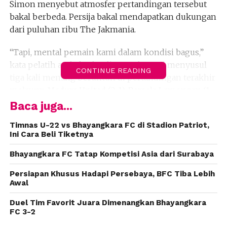
Simon menyebut atmosfer pertandingan tersebut
bakal berbeda. Persija bakal mendapatkan dukungan
dari puluhan ribu The Jakmania.
“Tapi, mental pemain kami dalam kondisi bagus,”
kata pelatih asal Skotlandia tersebut. Ini menyusul
CONTINUE READING
tiga kali menang beruntun di pertandingan terakhir
melawan Madura United (2-1), Persela Lamongan (1-
3), dan Mitra Kukar (4-1).
Baca juga...
Selain itu, dari posisi klasemen sementara,
Timnas U-22 vs Bhayangkara FC di Stadion Patriot,
Ini Cara Beli Tiketnya
Bhayangkara FC juga lebih unggul dibanding
dengan Persija. Tim berjuluk The Guardian tersebut
Bhayangkara FC Tatap Kompetisi Asia dari Surabaya
kini berada di posisi ke-2 dengan torehan 30 angka.
Persiapan Khusus Hadapi Persebaya, BFC Tiba Lebih
Sedangkan Persija berada di posisi ke-5 dengan 25
Awal
angka. “Di pertandingan terakhir kami bertindak
sebagai tim tamu,” kata dia.
Duel Tim Favorit Juara Dimenangkan Bhayangkara
FC 3-2
Simon mengatakan, timnya mempunyai catatan