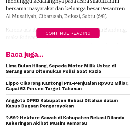
menunggu kedatangnya pada acara silaturrahmi
bersama masyarakat dan keluarga besar Pesantren
Al Musafiyah, Cibarusah, Bekasi, Sabtu (6/8).
Karena ada ibu-ibu yang belum tahu Kota Bandung,
CONTINUE READING
maka Ridwan Kamil minta panitia untuk
menyiapkan kendaraan supaya ibu-ibu ini bisa ke
Bandung. “Jauh-jauh saya datang ke sini untuk
Baca juga...
ketemu ibu-ibu. Ayo panitia coba difasilitasi ibu-ibu
Lima Bulan Hilang, Sepeda Motor Milik Ustaz di
ini piknik ke Bandung,” katanya.
Serang Baru Ditemukan Polisi Saat Razia
Sejak Ridwan Kamil menjadi Walikota Bandung
Lippo Cikarang Kantongi Pra-Penjualan Rp902 Miliar,
banyak perubahan yang terjadi, khususnya fasilitas
Capai 53 Persen Target Tahunan
umum. Selain itu, masyarakat juga diberikan
Anggota DPRD Kabupaten Bekasi Ditahan dalam
kesempatan untuk melihat secara dekat kediaman
Kasus Dugaan Pengeroyokan
wali kota.
2.592 Hektare Sawah di Kabupaten Bekasi Dilanda
Kekeringan Akibat Musim Kemarau
“Ibu-ibu silahkan main ke pendopo, karena khusus
Sabtu-Minggu, itu terbuka untuk masyarakat