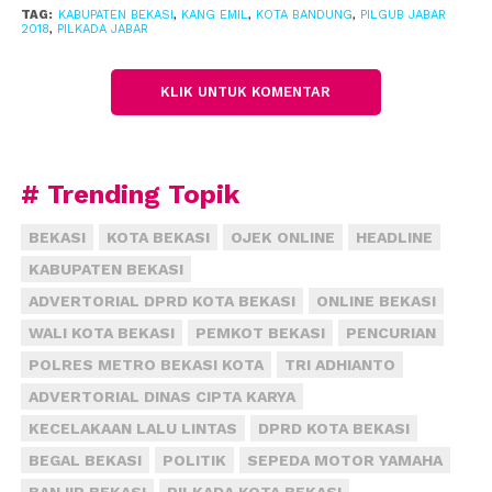
melihat dengan dekat kediaman wali kota,” ucapnya.
TAG:
KABUPATEN BEKASI
,
KANG EMIL
,
KOTA BANDUNG
,
PILGUB JABAR
2018
,
PILKADA JABAR
Kang Emil menaruh perhatian kepada ibu-ibu, ini
lantaran rasa hormatnya kepada ibunya sendiri. Ia
KLIK UNTUK KOMENTAR
bercerita bagaimana ia harus menuruti nasihat
ibunya yang melarang maju di Pilgub DKI katika saat
itu ada desakan agar dirinya maju.
# Trending Topik
Namun, lain lagi pada Pilgub Jabar 2018 mendatang,
BEKASI
KOTA BEKASI
OJEK ONLINE
HEADLINE
justru sebaliknya. “Saya maju Pilgub Jabar nanti
KABUPATEN BEKASI
karena disuruh ibu saya agar mengurus daerah lebih
ADVERTORIAL DPRD KOTA BEKASI
ONLINE BEKASI
luas lagi,” katanya.
(fiz)
WALI KOTA BEKASI
PEMKOT BEKASI
PENCURIAN
POLRES METRO BEKASI KOTA
TRI ADHIANTO
ADVERTORIAL DINAS CIPTA KARYA
KECELAKAAN LALU LINTAS
DPRD KOTA BEKASI
BEGAL BEKASI
POLITIK
SEPEDA MOTOR YAMAHA