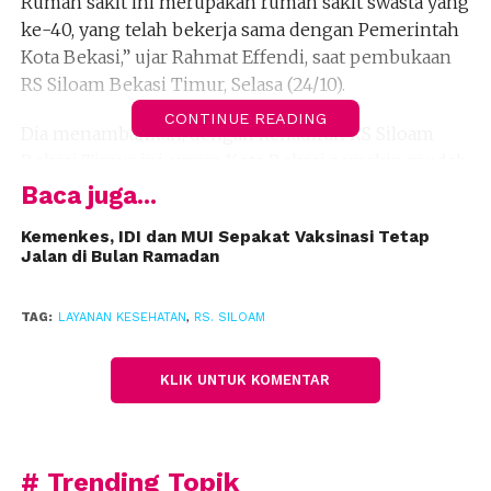
Rumah sakit ini merupakan rumah sakit swasta yang
ke-40, yang telah bekerja sama dengan Pemerintah
Kota Bekasi,” ujar Rahmat Effendi, saat pembukaan
RS Siloam Bekasi Timur, Selasa (24/10). ‎
CONTINUE READING
Dia menambahkan, dengan kehadiran RS Siloam
Bekasi Timur ini, warga Kota Bekasi semakin mudah
mendapat akses pelayanan rumah, baik pelayanan
Baca juga...
bertaraf internasional maupun untuk pelayanan
Kemenkes, IDI dan MUI Sepakat Vaksinasi Tetap
masyarakat tidak mampu. RS Siloam ini telah
Jalan di Bulan Ramadan
melayani pengguna kartu bekasi, dengan pelayanan
kelas 3.
TAG:
LAYANAN KESEHATAN
,
RS. SILOAM
“RSUD hanya satu tapi tidak kalah keren dengan RS
Siloam Bekasi Timur, ada dua blok masing-masing
KLIK UNTUK KOMENTAR
delapan lantai dan akan dibangun lagi delapan
lantai,” ujar Rahmat, dengan disambut tepuk tangan
para hadirin.
# Trending Topik