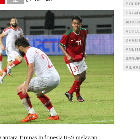
POLRE
TRI A
ADVER
KECEL
DPRD 
POLIT
BANJI
PILKA
a antara Timnas Indonesia U-23 melawan