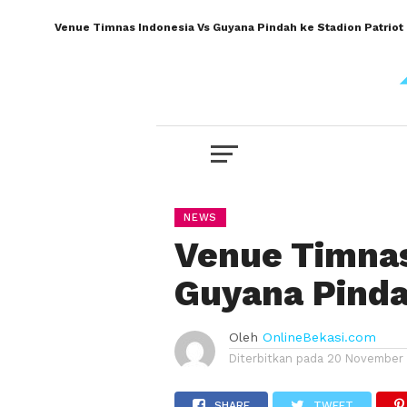
Venue Timnas Indonesia Vs Guyana Pindah ke Stadion Patriot
NEWS
Venue Timnas
Guyana Pinda
Oleh
OnlineBekasi.com
Diterbitkan pada
20 November 
SHARE
TWEET