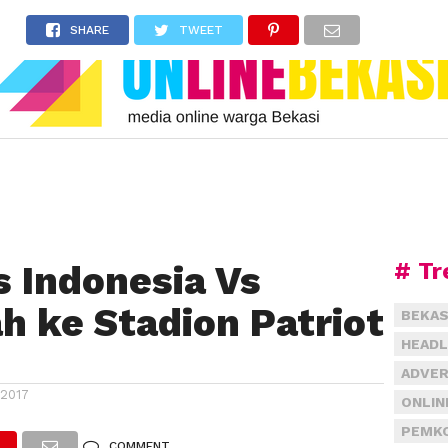
SHARE
TWEET
# Tr
 Indonesia Vs
h ke Stadion Patriot
BEKAS
HEADL
ADVER
2017
ONLIN
PEMKO
COMMENT