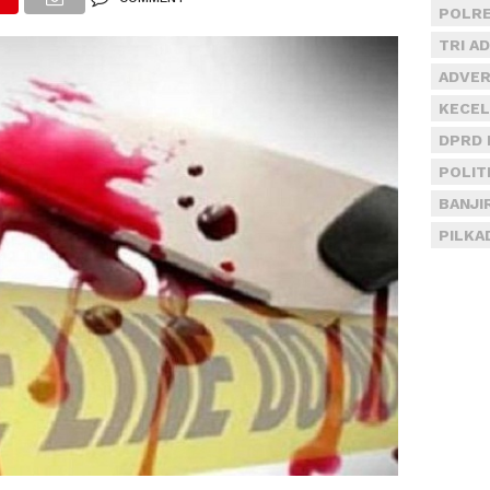
POLRE
TRI A
ADVER
KECEL
DPRD 
POLIT
BANJI
PILKA