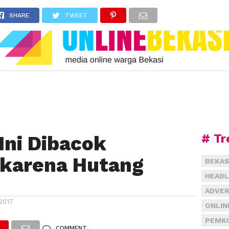
SHARE
TWEET
# Tr
 Ini Dibacok
 karena Hutang
BEKAS
HEADL
ADVER
2017
ONLIN
PEMKO
COMMENT