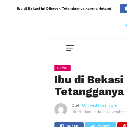
Ibu di Bekasi Ini Dibacok Tetangganya karena Hutang
NEWS
Ibu di Bekasi
Tetangganya
Oleh
OnlineBekasi.com
Diterbitkan pada
21 November 
SHARE
TWEET