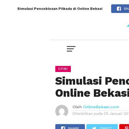
Simulasi Pencoblosan Pilkada di Online Bekasi
SH
OPINI
Simulasi Pen
Online Bekas
Oleh
OnlineBekasi.com
Diterbitkan pada
25 Januari 20
SHARE
TWEET