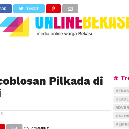
ARE
TWEET
# Tr
coblosan Pilkada di
i
BEKAS
HEADL
ADVER
18
ONLIN
PEMKO
COMMENT