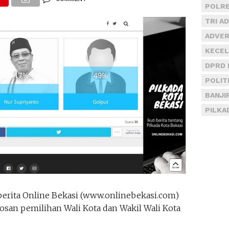
POLRE
TRI A
ADVER
KECEL
DPRD 
POLIT
BANJI
PILKA
berita Online Bekasi (www.onlinebekasi.com)
san pemilihan Wali Kota dan Wakil Wali Kota