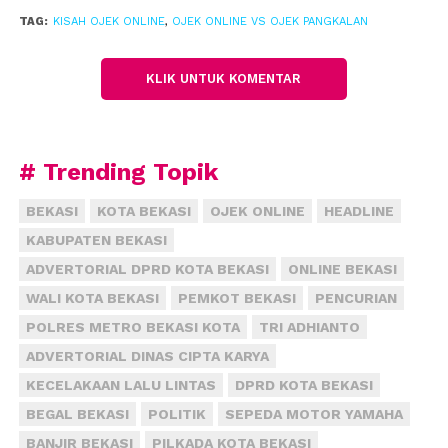
Aji Prayoga mengaku dihentikan ketika melintas di
TAG:
KISAH OJEK ONLINE
,
OJEK ONLINE VS OJEK PANGKALAN
Jl Gatot Subroto atau kawasan terminal lama. Aji
mengaku tidak tahu kalau hari ini ada kesepakatan
KLIK UNTUK KOMENTAR
bahwa tukang ojek online tak boleh beroperasi
untuk sementara waktu.
“Kemarin saya ke paguyuban (ojek online) juga tidak
# Trending Topik
ada pemberitahuan. Jadi hari ini saya tetap keluar.
Saya tidak tahu,” kata mahasiswa yang nyambi jadi
BEKASI
KOTA BEKASI
OJEK ONLINE
HEADLINE
ojek online ini.
(fiz)
KABUPATEN BEKASI
ADVERTORIAL DPRD KOTA BEKASI
ONLINE BEKASI
WALI KOTA BEKASI
PEMKOT BEKASI
PENCURIAN
POLRES METRO BEKASI KOTA
TRI ADHIANTO
ADVERTORIAL DINAS CIPTA KARYA
KECELAKAAN LALU LINTAS
DPRD KOTA BEKASI
BEGAL BEKASI
POLITIK
SEPEDA MOTOR YAMAHA
BANJIR BEKASI
PILKADA KOTA BEKASI