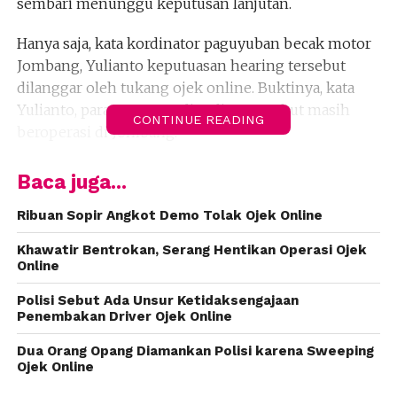
sembari menunggu keputusan lanjutan.
Hanya saja, kata kordinator paguyuban becak motor
Jombang, Yulianto keputuasan hearing tersebut
dilanggar oleh tukang ojek online. Buktinya, kata
Yulianto, para pengemudi online tersebut masih
CONTINUE READING
beroperasi di Jombang.
“Kemarin kita sudah ada kesepakatan dalam hearing
Baca juga...
di DPRD. Namun nyatanya, mereka (angkutan online)
masih beroperasi,” kata Yulianto diwartakan
Ribuan Sopir Angkot Demo Tolak Ojek Online
beritajatim.com.
Khawatir Bentrokan, Serang Hentikan Operasi Ojek
Online
Yulianto mengatakan, sejak pagi ojek online masih
berkeliaran di Jombang. Alhasil, dua tukang ojek
Polisi Sebut Ada Unsur Ketidaksengajaan
Penembakan Driver Ojek Online
berhasil “ditangkap”. Namun, setelah ditanya-tanya,
tukang ojek online dilepaskan kembali.
Dua Orang Opang Diamankan Polisi karena Sweeping
Ojek Online
Seorang sopir ojek online yang terkena sweeping,