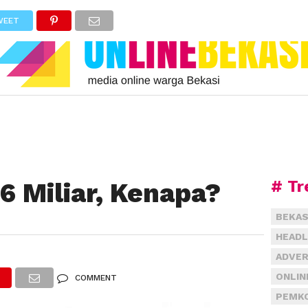
WEET
# Tr
6 Miliar, Kenapa?
BEKAS
HEADL
8
ADVER
ONLIN
COMMENT
PEMKO