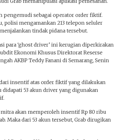
di Grab memanipulasi aplikasi pemesanan.
h pengemudi sebagai operator order fiktif.
, polisi mengamankan 213 telepon seluler
menjalankan tindak pidana tersebut.
si para ‘ghost driver’ ini kerugian diperkirakan
asubdit Ekonomi Khusus Direktorat Reserse
engah AKBP Teddy Fanani di Semarang, Senin
ari insentif atas order fiktif yang dilakukan
u didapati 53 akun driver yang digunakan
f.
 mitra akan memperoleh insentif Rp 80 ribu
b. Maka dari 53 akun tersebut, Grab dirugikan