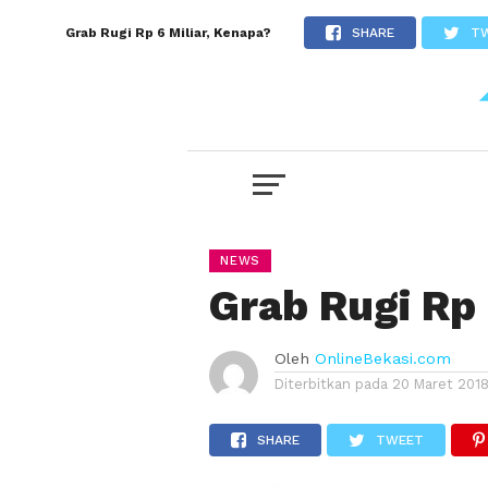
Grab Rugi Rp 6 Miliar, Kenapa?
SHARE
T
NEWS
Grab Rugi Rp 
Oleh
OnlineBekasi.com
Diterbitkan pada
20 Maret 201
SHARE
TWEET