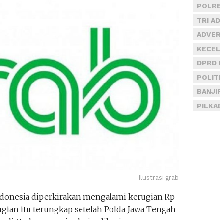
POLRE
TRI A
ADVER
KECEL
DPRD 
POLIT
BANJI
PILKA
Ilustrasi grab
donesia diperkirakan mengalami kerugian Rp
erugian itu terungkap setelah Polda Jawa Tengah