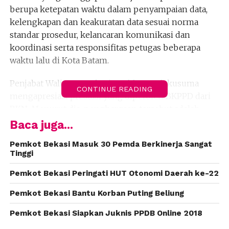
berupa ketepatan waktu dalam penyampaian data,
kelengkapan dan keakuratan data sesuai norma
standar prosedur, kelancaran komunikasi dan
koordinasi serta responsifitas petugas beberapa
waktu lalu di Kota Batam.
Penjabat Wali Kota Bekasi, Ruddy Gandakusuma
CONTINUE READING
mengapresiasi prestasi yang diperoleh BKPPD dari
BKN. Menurut dia, penghargaan tersebut adalah
hasil kerja sama dan koordinasi yang baik dari para
Baca juga...
Aparatur Sipil Negara (ASN) di Pemerintah Kota
Pemkot Bekasi Masuk 30 Pemda Berkinerja Sangat
Bekasi.
Tinggi
“Penghargaan ini harus menjadi motivasi yang kuat
Pemkot Bekasi Peringati HUT Otonomi Daerah ke-22
dalam bekerja untuk terus meningkatkan pelayanan
Pemkot Bekasi Bantu Korban Puting Beliung
kepegawaian yang lebih baik lagi,” pungkas Ruddy.
(adv/humas)
Pemkot Bekasi Siapkan Juknis PPDB Online 2018