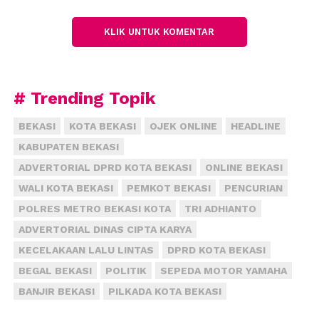
walaupun warga sini sudah menawarinya. Secara
umum, dia tampak sehat, baik rohani maupun
KLIK UNTUK KOMENTAR
jasmani,” katanya.
Hani tinggal bersama kerabatnya di rumah tersebut.
Ibunya meninggal beberapa tahun lalu, sedangkan
# Trending Topik
bapaknya berada di Ciamis, Jawa Barat.
BEKASI
KOTA BEKASI
OJEK ONLINE
HEADLINE
“Kami sangat prihatin dengan krjadian ini. Karena
KABUPATEN BEKASI
anaknya masih di bawah umur,” katanya.
ADVERTORIAL DPRD KOTA BEKASI
ONLINE BEKASI
WALI KOTA BEKASI
PEMKOT BEKASI
PENCURIAN
Kasi Humas Polsek Babelan, Brigadir Anwar Fadillah,
mengatakan hingga saat ini petugas belum
POLRES METRO BEKASI KOTA
TRI ADHIANTO
mendapat informasi lebih jauh soal kematian Hani
ADVERTORIAL DINAS CIPTA KARYA
Artinya, kata dia, belum ada informasi yang
KECELAKAAN LALU LINTAS
DPRD KOTA BEKASI
mengatakan bahea Hani memiliki gangguan jiwa
BEGAL BEKASI
POLITIK
SEPEDA MOTOR YAMAHA
atau hidup berada di bawah tekanan.
BANJIR BEKASI
PILKADA KOTA BEKASI
“Kami hanya datang dan mengevakuasi HN menuju