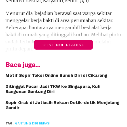
Ketua RT sekitar, Karyanto, Senin, (7/5).
Menurut dia, kejadian berawal saat warga sekitar
menggelar kerja bakti di area perumahan sekitar.
Beberapa diantaranya mengambil besi alat kerja
bakti di rumah yang ditinggali korban. Melihat pintu
sudah terbuka, mereka langsung masuk melalui
CONTINUE READING
pintu depan.
“Setibanya di kamar belakang warga menemukan
Baca juga...
Hani sudah tergantung dan meninggal,” katanya.
Motif Sopir Taksi Online Bunuh Diri di Cikarang
Karyanto mengaku baru mengenal Hani beberapa
Ditinggal Pacar Jadi TKW ke Singapura, Kuli
tahun. Selama itu, Hani kerap terlihat bermain
Bangunan Gantung Diri
dengan teman-temanya yang bukan seumuran.
Padahal secara usia, Hani seharusnya duduk di
Sopir Grab di Jatiasih Rekam Detik-detik Menjelang
Gandir
bangku SMP.
“Dia putus sekolah. Dan tidak mau sekolah,
TAG:
GANTUNG DIRI BEKASI