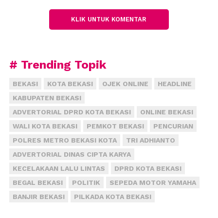
Hasil penyelidikan, kata dia, motif korban nekat
KLIK UNTUK KOMENTAR
mengakhiri hidupnya karena kecewa diputus oleh
kekasihnya. Bahkan, kekasihnya meninggalkan
korban untuk menjadi TKW di Singapura. (fiz)
# Trending Topik
BEKASI
KOTA BEKASI
OJEK ONLINE
HEADLINE
KABUPATEN BEKASI
ADVERTORIAL DPRD KOTA BEKASI
ONLINE BEKASI
WALI KOTA BEKASI
PEMKOT BEKASI
PENCURIAN
POLRES METRO BEKASI KOTA
TRI ADHIANTO
ADVERTORIAL DINAS CIPTA KARYA
KECELAKAAN LALU LINTAS
DPRD KOTA BEKASI
BEGAL BEKASI
POLITIK
SEPEDA MOTOR YAMAHA
BANJIR BEKASI
PILKADA KOTA BEKASI