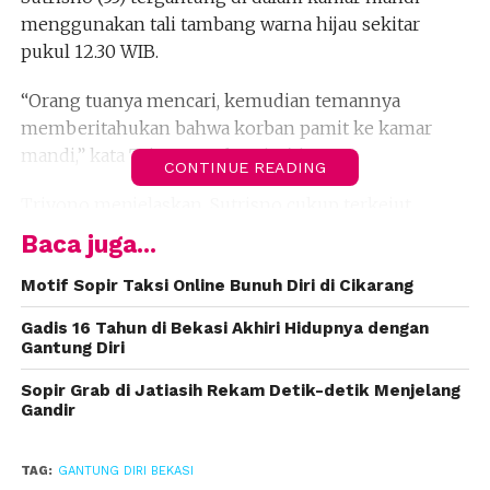
menggunakan tali tambang warna hijau sekitar
pukul 12.30 WIB.
“Orang tuanya mencari, kemudian temannya
memberitahukan bahwa korban pamit ke kamar
mandi,” kata Triyono, Selasa (18/4).
CONTINUE READING
Triyono menjelaskan, Sutrisno cukup terkejut
begitu mendapati anaknya dalam posisi tergantung.
Baca juga...
Sontak, orang tuanya tersebut berteriak meminta
pertolongan warga setempat.
Motif Sopir Taksi Online Bunuh Diri di Cikarang
Gadis 16 Tahun di Bekasi Akhiri Hidupnya dengan
“Korban segera diturunkan dengan cara memotong
Gantung Diri
tali tambang lebih dulu,” kata dia.
Sopir Grab di Jatiasih Rekam Detik-detik Menjelang
Gandir
Nahas, rupanya ketika diturunkan nyawa korban
sudah melayang. Keluarga menolak jenazah korban
diotopsi, sehingga membuat surat pernyataan.
TAG:
GANTUNG DIRI BEKASI