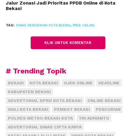
berbasis online pada tingkat SMP, SMA/SMK negeri,
Jalur Zonasi Jadi Prioritas PPDB Online di Kota
Bekasi
pihaknya telah menerapkan beberapa pembagian
jalur penerimaan bagi siswa baru yakni, jalur umum,
jalur bina lingkungan, jalur siswa miskin dan jalur
TAG:
DINAS PENDIDIKAN KOTA BEKASI
,
PPDB ONLINE
prestasi.
KLIK UNTUK KOMENTAR
Jalur umum merupakan penerimaan menggunakan
sistem dari hasil ujian nasional. Para peserta didik
yang dinyatakan diterima di salah satu sekolah
pilihannya, bersaing lewat perolehan hasil akhir
# Trending Topik
pada ujian nasional (UN).
BEKASI
KOTA BEKASI
OJEK ONLINE
HEADLINE
Selain itu, jalur bina lingkungan diperuntukkan bagi
KABUPATEN BEKASI
peserta didik berdasarkan radius atau jarak dengan
ADVERTORIAL DPRD KOTA BEKASI
ONLINE BEKASI
tempat tinggal dan sekolah pilihannya. Semakin
WALI KOTA BEKASI
PEMKOT BEKASI
PENCURIAN
dekat radius atau jarak tempat tinggal siswa dengan
POLRES METRO BEKASI KOTA
TRI ADHIANTO
sekolah, maka semakin besar kemungkinan calon
ADVERTORIAL DINAS CIPTA KARYA
siswa tersebut diterima disekolah pilihannya.
KECELAKAAN LALU LINTAS
DPRD KOTA BEKASI