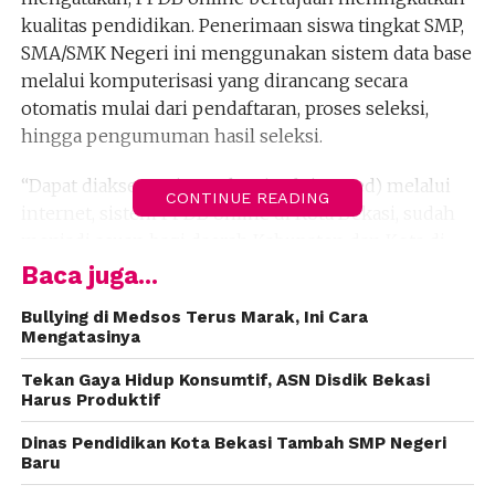
kualitas pendidikan. Penerimaan siswa tingkat SMP,
SMA/SMK Negeri ini menggunakan sistem data base
melalui komputerisasi yang dirancang secara
otomatis mulai dari pendaftaran, proses seleksi,
hingga pengumuman hasil seleksi.
“Dapat diakses setiap waktu (real time,red) melalui
CONTINUE READING
internet, sistem PPDB online di Kota Bekasi, sudah
menjadi acuan bagi daerah Kabupaten dan Kota di
Jawa Barat,” kata Ali di Bekasi, Selasa (26/6).
Baca juga...
Menurut dia, PPDB online memberikan kemudahan
Bullying di Medsos Terus Marak, Ini Cara
Mengatasinya
bagi masyarakat untuk mendaftarkan anak-anak
mereka. Jadi, kata dia, orang tua siswa tak perlu repot
Tekan Gaya Hidup Konsumtif, ASN Disdik Bekasi
lagi datang mendaftarkan anaknya ke sekolah
Harus Produktif
pilihan.
Dinas Pendidikan Kota Bekasi Tambah SMP Negeri
Baru
Dia menjelaskan, pertama kali pelaksanaan PPDB