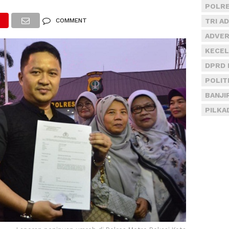
POLRE
COMMENT
TRI A
ADVER
KECEL
DPRD 
POLIT
BANJI
PILKA