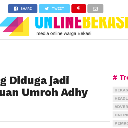
SHARE
TWEET
# Tr
g Diduga jadi
puan Umroh Adhy
BEKAS
HEADL
ADVER
ONLIN
PEMKO