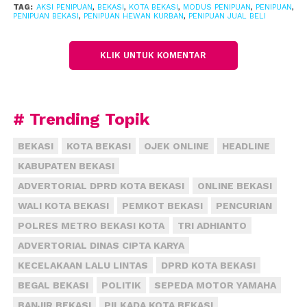
TAG:
AKSI PENIPUAN
,
BEKASI
,
KOTA BEKASI
,
MODUS PENIPUAN
,
PENIPUAN
,
Dalam penyelidikan, polisi menemukan bahwa
PENIPUAN BEKASI
,
PENIPUAN HEWAN KURBAN
,
PENIPUAN JUAL BELI
hewan-hewan yang dititipkan memang sempat
diperjualbelikan. Namun hasilnya diduga tidak
KLIK UNTUK KOMENTAR
diberikan kepada pemilik maupun investor,
melainkan digunakan untuk menutup kewajiban
dan utang yang telah ada sebelumnya.
# Trending Topik
Kusumo menjelaskan, pelaku sebelumnya dikenal
BEKASI
KOTA BEKASI
OJEK ONLINE
HEADLINE
sebagai pedagang hewan kurban dan aktif
KABUPATEN BEKASI
memasarkan usahanya melalui media sosial.
ADVERTORIAL DPRD KOTA BEKASI
ONLINE BEKASI
Rekam jejak usaha tersebut membuat para korban
WALI KOTA BEKASI
PEMKOT BEKASI
PENCURIAN
percaya untuk menanamkan modal maupun
POLRES METRO BEKASI KOTA
TRI ADHIANTO
menitipkan hewan ternak.
ADVERTORIAL DINAS CIPTA KARYA
“Akibatnya, investasi dari korban berikutnya
KECELAKAAN LALU LINTAS
DPRD KOTA BEKASI
digunakan untuk menutupi permasalahan yang ada,
BEGAL BEKASI
POLITIK
SEPEDA MOTOR YAMAHA
sehingga para investor justru menjadi korban dan
BANJIR BEKASI
PILKADA KOTA BEKASI