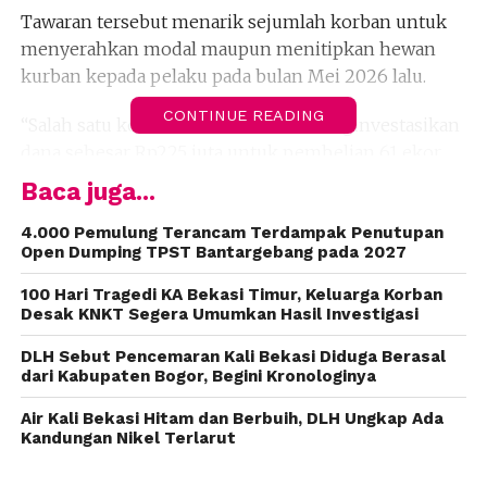
Tawaran tersebut menarik sejumlah korban untuk
menyerahkan modal maupun menitipkan hewan
kurban kepada pelaku pada bulan Mei 2026 lalu.
CONTINUE READING
“Salah satu korban berinisial BSP menginvestasikan
dana sebesar Rp225 juta untuk pembelian 61 ekor
domba. Pelaku menjanjikan bahwa dalam waktu satu
Baca juga...
tahun investasi tersebut akan berkembang menjadi
sekitar Rp450 juta atau memberikan keuntungan
4.000 Pemulung Terancam Terdampak Penutupan
Open Dumping TPST Bantargebang pada 2027
hingga 100 persen dari nilai investasi,” kata Kusumo.
100 Hari Tragedi KA Bekasi Timur, Keluarga Korban
Selain menerima investasi berupa uang, pelaku juga
Desak KNKT Segera Umumkan Hasil Investigasi
diduga menerima titipan sapi, kambing, dan domba
DLH Sebut Pencemaran Kali Bekasi Diduga Berasal
dari sejumlah korban yang berharap hewan tersebut
dari Kabupaten Bogor, Begini Kronologinya
dijual saat musim kurban dengan sistem bagi hasil.
Air Kali Bekasi Hitam dan Berbuih, DLH Ungkap Ada
Kandungan Nikel Terlarut
Para korban diketahui berasal dari berbagai daerah,
termasuk Jawa Timur, Cileungsi, dan Tangerang.