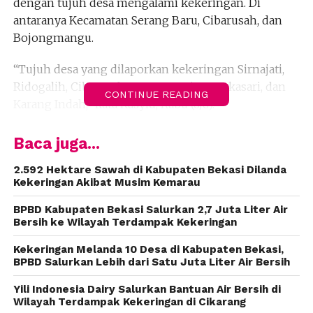
dengan tujuh desa mengalami kekeringan. Di
antaranya Kecamatan Serang Baru, Cibarusah, dan
Bojongmangu.
“Tujuh desa yang dilaporkan kekeringan Sirnajati,
Ridogalih, Cibarusah Kota, Nagacipta, Sukasari, dan
CONTINUE READING
Karang Indah,” kata Rasyid, Rabu (8/8).
Selama kekeringan, kata dia, pihaknya telah
Baca juga...
menyalurkan hingga 160 ribu liter air bersih. Air itu
untuk keperluan sehari-hari warga seperti
2.592 Hektare Sawah di Kabupaten Bekasi Dilanda
Kekeringan Akibat Musim Kemarau
memasak, mencuci, dan kebutuhan lainnya.
BPBD Kabupaten Bekasi Salurkan 2,7 Juta Liter Air
“Kami terus mendistribusikan sampai kondisi
Bersih ke Wilayah Terdampak Kekeringan
kekeringan berakhir,” kata dia.
(fiz)
Kekeringan Melanda 10 Desa di Kabupaten Bekasi,
BPBD Salurkan Lebih dari Satu Juta Liter Air Bersih
Yili Indonesia Dairy Salurkan Bantuan Air Bersih di
Wilayah Terdampak Kekeringan di Cikarang