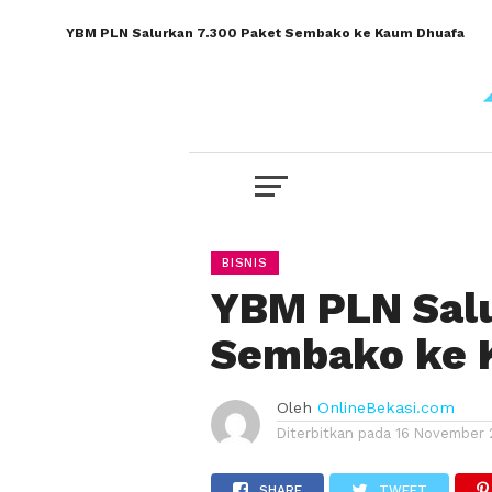
YBM PLN Salurkan 7.300 Paket Sembako ke Kaum Dhuafa
BISNIS
YBM PLN Salu
Sembako ke 
Oleh
OnlineBekasi.com
Diterbitkan pada
16 November 
SHARE
TWEET