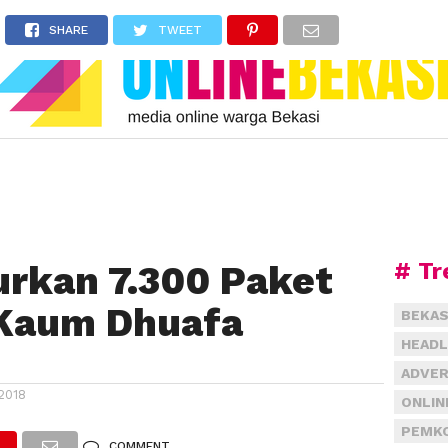
SHARE
TWEET
# Tr
rkan 7.300 Paket
Kaum Dhuafa
BEKAS
HEADL
ADVER
2018
ONLIN
PEMKO
COMMENT