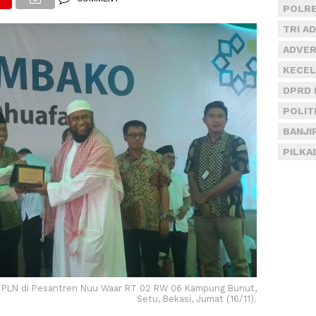
POLRE
TRI A
ADVER
KECEL
DPRD 
POLIT
BANJI
PILKA
 PLN di Pesantren Nuu Waar RT 02 RW 06 Kampung Bunut,
Setu, Bekasi, Jumat (16/11).