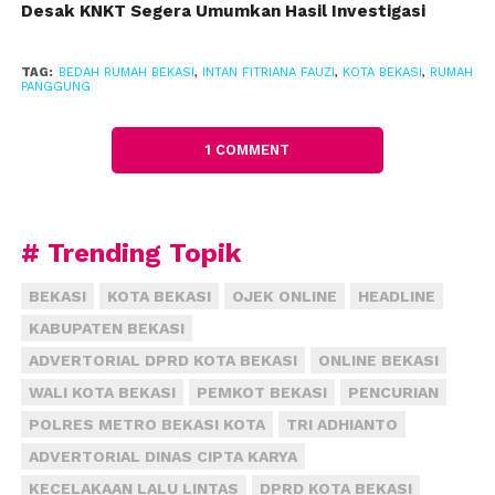
Misalnya, kata dia, rumah tinggal yang terbuat dari
Desak KNKT Segera Umumkan Hasil Investigasi
bilik bambu, kontruksi rumah hampir roboh, dan
lainnya. “Rumah itu bukan kontrakan, karena kalau
TAG:
BEDAH RUMAH BEKASI
,
INTAN FITRIANA FAUZI
,
KOTA BEKASI
,
RUMAH
kontrakan itu merupakan bisnis atau usaha,” ujar
PANGGUNG
Intan.
1 COMMENT
Ia mengatakan, setelah melalui proses verifikasi
faktual di lapangan, maka dana bedah rumah
disalurkan langsung kepada penerima. Adapun,
# Trending Topik
proses perbaikan rumah dilakukan secara swadaya.
Artinya, melibatkan masyarakat setempat dengan
BEKASI
KOTA BEKASI
OJEK ONLINE
HEADLINE
biaya tukang Rp 2,5 juta, dan biaya material Rp 15
KABUPATEN BEKASI
juta.
ADVERTORIAL DPRD KOTA BEKASI
ONLINE BEKASI
“Selama pelaksanaan, ada tim dari Kementerian yang
WALI KOTA BEKASI
PEMKOT BEKASI
PENCURIAN
mengawasi langsung,” ujar Intan.
POLRES METRO BEKASI KOTA
TRI ADHIANTO
ADVERTORIAL DINAS CIPTA KARYA
Intan memastikan tidak akan melakukan intervensi
kepada tim verifikator dari Kementerian PUPR
KECELAKAAN LALU LINTAS
DPRD KOTA BEKASI