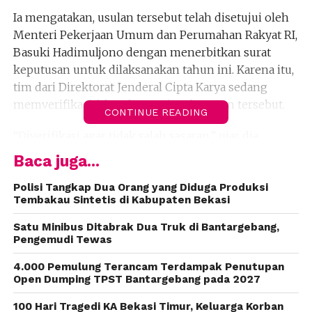
Ia mengatakan, usulan tersebut telah disetujui oleh
Menteri Pekerjaan Umum dan Perumahan Rakyat RI,
Basuki Hadimuljono dengan menerbitkan surat
keputusan untuk dilaksanakan tahun ini. Karena itu,
tim dari Direktorat Jenderal Cipta Karya sedang
memverifikasi faktual penerima bantuan tersebut.
CONTINUE READING
“Diverifikasi agar tidak salah sasaran,” ujar dia.
Baca juga...
Menurut dia, ada sebanyak 1500 keluarga penerima
bantuan bedah rumah di dua daerah pemilihannya
Polisi Tangkap Dua Orang yang Diduga Produksi
Tembakau Sintetis di Kabupaten Bekasi
di Depok dan Kota Bekasi. Karena itu, masing-
masing daerah mendapatkan jatah sebanyak 750
Satu Minibus Ditabrak Dua Truk di Bantargebang,
unit dengan dana bedah rumah senilai Rp 17,5 juta.
Pengemudi Tewas
4.000 Pemulung Terancam Terdampak Penutupan
“Rumah yang dibedah yaitu yang benar-benar tidak
Open Dumping TPST Bantargebang pada 2027
layak huni,” kata dia.
100 Hari Tragedi KA Bekasi Timur, Keluarga Korban