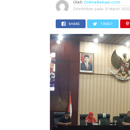
Oleh
OnlineBekasi.com
Diterbitkan pada
31 Maret 202
SHARE
TWEET