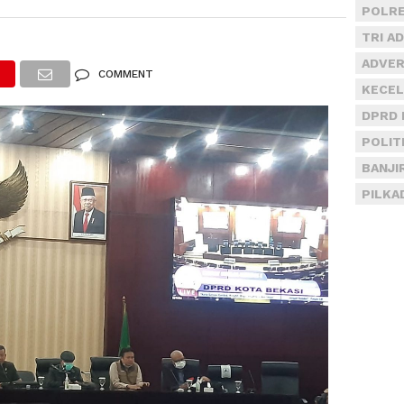
POLRE
2
TRI A
ADVER
COMMENT
KECEL
DPRD 
POLIT
BANJI
PILKA