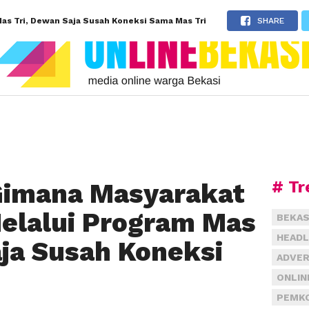
as Tri, Dewan Saja Susah Koneksi Sama Mas Tri
SHARE
# Tr
Gimana Masyarakat
elalui Program Mas
BEKAS
HEADL
aja Susah Koneksi
ADVER
ONLIN
PEMKO