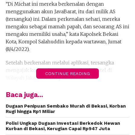
“Di Michat ini mereka berkenalan dengan
menggunakan akun JavaBarat, itu dari milik AS
(tersangka) ini. Dalam perkenalan sehari, mereka
mengaku sebagai mamah papah, dan seoarang AS ini
mengaku memiliki usaha,” kata Kapolsek Bekasi
Kota, Kompol Salahuddin kepada wartawan, Jumat
(8/4/2022).
Setelah berkenalan melalui aplikasi, tersangka
mengajak korban bertemu di sebuah hotel di
CONTINUE READING
Wilayah Jakarta Timur pada malah hari.
Sebelum masuk ke Hotel, tersangka mengajak
Baca juga...
korban makan terlebih dahulu. Saat korban lengah,
tersangka memasukan obat bius ke minuman
Dugaan Penipuan Sembako Murah di Bekasi, Korban
Rugi hingga Rp1 Miliar
pelaku.
Polisi Ungkap Dugaan Investasi Berkedok Hewan
“Mereka bertemu lalu mampir disuatu tempat,
Kurban di Bekasi, Kerugian Capai Rp947 Juta