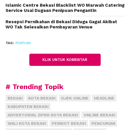
makan malam, namun di minuman teh itu
Islamic Centre Bekasi Blacklist WO Marwah Catering
dimasukin semacam obat yang mengandung obat
Service Usai Dugaan Penipuan Pengantin
bius sehingga korban ini pusing dan dibawa kesuatu
tempat yang namanya hotel,” jelasnya.
Resepsi Pernikahan di Bekasi Diduga Gagal Akibat
WO Tak Selesaikan Pembayaran Venue
Didalam Hotel, tersangka menggauli korban dengan
keadaan tidak sadar. Tidak lama kemudian, tersangka
TAG:
PENIPUAN
mengajak korban ke wilayah Karawang untuk
menemui keluarga tersangka sebagai bukti
KLIK UNTUK KOMENTAR
keseriusan hubungan kepada korban.
Namun, lanjut Salahuddin, di Jalan Bintara, Bekasi
Barat, tersangka menendang korban dan merampas
# Trending Topik
semua harta benda milik korban.
BEKASI
KOTA BEKASI
OJEK ONLINE
HEADLINE
“Kemudian di Jalan Baru, tepatnya di gang bintara 8,
KABUPATEN BEKASI
korban di tendang, jatuh dari motor dan barang-
ADVERTORIAL DPRD KOTA BEKASI
ONLINE BEKASI
barang berupa hp, uang tunai Rp 10 Juta, dan pasport
WALI KOTA BEKASI
PEMKOT BEKASI
PENCURIAN
dibawa lari oleh pelaku yang ditaru dalam sebuah tas