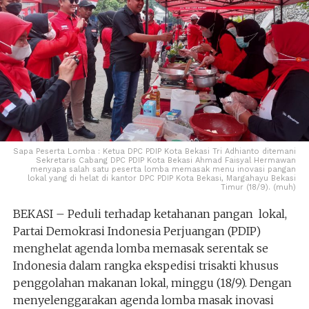
Sapa Peserta Lomba : Ketua DPC PDIP Kota Bekasi Tri Adhianto ditemani
Sekretaris Cabang DPC PDIP Kota Bekasi Ahmad Faisyal Hermawan
menyapa salah satu peserta lomba memasak menu inovasi pangan
lokal yang di helat di kantor DPC PDIP Kota Bekasi, Margahayu Bekasi
Timur (18/9). (muh)
BEKASI – Peduli terhadap ketahanan pangan lokal,
Partai Demokrasi Indonesia Perjuangan (PDIP)
menghelat agenda lomba memasak serentak se
Indonesia dalam rangka ekspedisi trisakti khusus
penggolahan makanan lokal, minggu (18/9). Dengan
menyelenggarakan agenda lomba masak inovasi