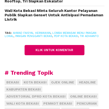
Bekasi agar bisa memanfaatkan sumber-sumber
Rooftop, Tri Siapkan Eskalator
pangan pokok selain beras dan tepung terigu.
Wali Kota Bekasi Minta Seluruh Kantor Pelayanan
Menurut Tri, PDIP sangat peduli dengan
Publik Siapkan Genset Untuk Antisipasi Pemadaman
kelangsungan hajat dengan menerapkan pola
Listrik
pemanfaatan makanan yang ada di sekitar
lingkungan.
TAG:
AHMAD FAISYAL HERMAWAN
,
LOMBA MEMASAK MENU PANGAN
LOKAL
,
PANGAN PENGGANTI BERAS
,
PDIP KOTA BEKASI
,
TRI ADHIANTO
“Jadi dalam agenda momen lomba memasak menu
KLIK UNTUK KOMENTAR
inovasi pangan ini, kami dari PDIP ingin
menyampaikan pesan bahwa mari kita manfaatkan
semua bahan pangan yang ada untuk diolah menjadi
# Trending Topik
makanan pokok pengganti beras,”ucap Tri kepada
awak media.
BEKASI
KOTA BEKASI
OJEK ONLINE
HEADLINE
KABUPATEN BEKASI
“Jadi pemanfaatan makanan dari sumber panganan
ADVERTORIAL DPRD KOTA BEKASI
ONLINE BEKASI
lain, tanpa kita melulu berbicara beras yang
WALI KOTA BEKASI
PEMKOT BEKASI
PENCURIAN
memang jumlahnya semakin lama semakin