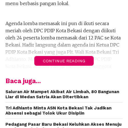
menu berbasis pangan lokal.
Agenda lomba memasak ini pun di ikuti secara
meriah oleh DPC PDIP Kota Bekasi dengan diikuti
oleh 24 peserta lomba memasak dari 12 PAC se Kota
Bekasi. Hadir langsung dalam agenda ini Ketua DPC
PDIP Kota Bekasi yang juga Plt. Wali Kota Bekasi Tri
Adhianto. Mas Tri ditemani Sekretaris DPC PDIP
CONTINUE READING
Kota Bekasi, Ahmad Faisyal Hermawan, Anggota
Dewan fraksi PDIP seperti Heri Purnomo, Rudi
Baca juga...
Heryansyah, Enie Widiastuti, Agus Boyo ,jajaran inti
DPC PDIP Kota Bekasi, Ketua PAC se Kota Bekasi dan
Saluran Air Mampet Akibat Air Limbah, 80 Bangunan
Pengurus Ranting PDIP se Kota Bekasi.
Liar di Medan Satria Akan Ditertibkan
Tri Adhianto Minta ASN Kota Bekasi Tak Jadikan
Absensi sebagai Tolok Ukur Disiplin
Dalam pesannya Tri Adhianto mengajak melalui
momen inovasi pangan ini, seluruh masyarakat Kota
Pedagang Pasar Baru Bekasi Keluhkan Akses Menuju