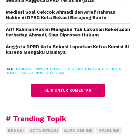
Sesama Anggota DPRD Terus Berjalan
Kota Bekasi *melalui monitoring kehadiran rapat-
rapat terutama rapat paripurna dan alat kelengkapat
Mediasi Soal Cekcok Ahmadi dan Arief Rahman
dewan lainnya*”ujar Bambang.
Hakim di DPRD Kota Bekasi Berujung Buntu
Arif Rahman Hakim Mengaku Tak Lakukan Kekerasan
Dari beberapa kegiatan yang diadakan DPRD seperti
terhadap Ahmadi, Siap Diproses Hukum
rapat-rapat alat kelengkapan dewan, rapat pansus
bahkan sampai yang sangat penting yaitu rapat
Anggota DPRD Kota Bekasi Laporkan Ketua Komisi III
karena Mengaku Dianiaya
paripurna prosentase kehadiran anggota dewan
sudah diangka 90 persen.
TAG:
BAMBANG PURWANTO PKS
,
BK DPRD KOTA BEKASI
,
DPRD KOTA
BEKASI
,
KINERJA DPRD KOTA BEKASI
“Jadi rapat paripurna yang membutuhkan kehadiran
sepertiga dari seluruh anggota dewan di DPRD Kota
Bekasi itu selalu terpenuhi. Bahkan paripuna untuk
KLIK UNTUK KOMENTAR
memutuskan sesuatu yang membutuhkan dua
pertiga seluruh anggota dewan pun ikut
terpenuhi,”bebernya.
# Trending Topik
Apabila dalam monitoring kehadiran anggota ada
yang kurang baik, lanjut Bambang maka akan
BEKASI
KOTA BEKASI
OJEK ONLINE
HEADLINE