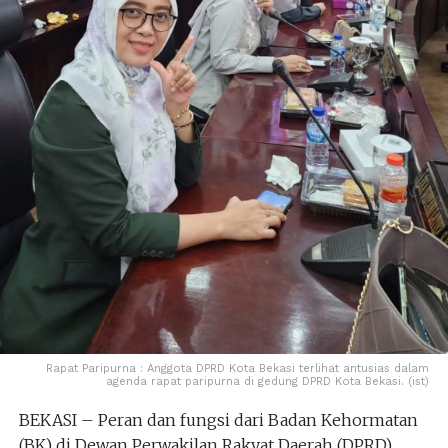
Rapat Paripurna : Anggota DPRD Kota Bekasi terlihat antusias dalam
agenda rapat paripurna di gedung DPRD Kota Bekasi. (ist)
BEKASI – Peran dan fungsi dari Badan Kehormatan
(BK) di Dewan Perwakilan Rakyat Daerah (DPRD)