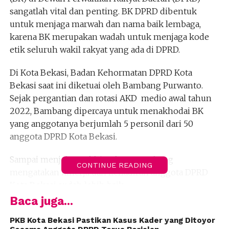
sangatlah vital dan penting. BK DPRD dibentuk
untuk menjaga marwah dan nama baik lembaga,
karena BK merupakan wadah untuk menjaga kode
etik seluruh wakil rakyat yang ada di DPRD.
Di Kota Bekasi, Badan Kehormatan DPRD Kota
Bekasi saat ini diketuai oleh Bambang Purwanto.
Sejak pergantian dan rotasi AKD medio awal tahun
2022, Bambang dipercaya untuk menakhodai BK
yang anggotanya berjumlah 5 personil dari 50
anggota DPRD Kota Bekasi.
Sampai menjelang akhir tahun, Bambang
CONTINUE READING
mengatakan kinerja dan kehadiran anggota DPRD
Kota Bekasi sudah lebih baik.
Baca juga...
“Jadi kami di BK DPRD Kota Bekasi terus melakukan
evaluasi kinerja dan kode etik kawan-kawan di DPRD
PKB Kota Bekasi Pastikan Kasus Kader yang Ditoyor