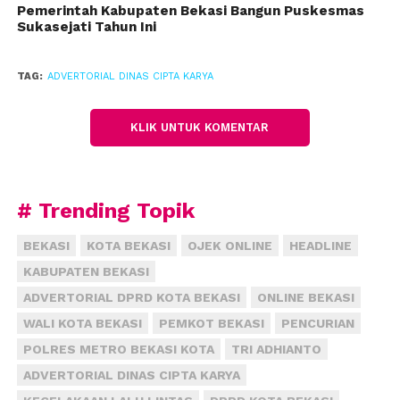
antara lain pengelolaan sampah, air bersih,
Pemerintah Kabupaten Bekasi Bangun Puskesmas
Sukasejati Tahun Ini
pengamanan areal persawahan, hingga antisipasi
ancaman bencana alam.
TAG:
ADVERTORIAL DINAS CIPTA KARYA
“Persoalan-persoalan itu menjadi prioritas kami,
termasuk ancaman abrasi di wilayah utara serta
KLIK UNTUK KOMENTAR
sedimentasi aliran sungai,” katanya.
Dirinya mengaku pengelolaan sampah menurut tata
ruang yang ada saat ini sebenarnya sudah diatur
# Trending Topik
pada setiap wilayah kecamatan. Ke depan setiap
kecamatan akan memiliki tempat olah sampah
BEKASI
KOTA BEKASI
OJEK ONLINE
HEADLINE
terpadu.
KABUPATEN BEKASI
ADVERTORIAL DPRD KOTA BEKASI
ONLINE BEKASI
“Paling tidak diharapkan mampu menyelesaikan
WALI KOTA BEKASI
PEMKOT BEKASI
PENCURIAN
persoalan sampah liar yang kerap muncul di lahan
POLRES METRO BEKASI KOTA
TRI ADHIANTO
kosong maupun bantaran hingga aliran sungai,”
ucapnya.
ADVERTORIAL DINAS CIPTA KARYA