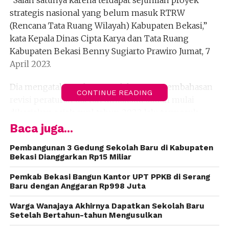
“Salah satunya karena terdapat sejumlah proyek
strategis nasional yang belum masuk RTRW
(Rencana Tata Ruang Wilayah) Kabupaten Bekasi,”
kata Kepala Dinas Cipta Karya dan Tata Ruang
Kabupaten Bekasi Benny Sugiarto Prawiro Jumat, 7
April 2023.
Dia mengatakan tahapan pelaksanaan pembahasan
CONTINUE READING
revisi peraturan daerah dimaksud sudah mulai
dikerjakan sejak awal tahun 2022 lalu termasuk
sejumlah kajian serta uji publik.
Baca juga...
“Melalui koordinasi lintas perangkat daerah dan juga
Pembangunan 3 Gedung Sekolah Baru di Kabupaten
Bekasi Dianggarkan Rp15 Miliar
lintas sektoral, semoga di tahun ini revisi Perda
RTRW bisa terselesaikan,” katanya.
Pemkab Bekasi Bangun Kantor UPT PPKB di Serang
Baru dengan Anggaran Rp998 Juta
Ia menyatakan selain mengakomodasi proyek-
Warga Wanajaya Akhirnya Dapatkan Sekolah Baru
proyek strategis nasional, pembahasan revisi tata
Setelah Bertahun-tahun Mengusulkan
ruang ini juga menitikberatkan sejumlah persoalan