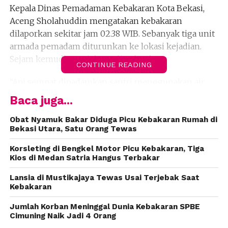
Kepala Dinas Pemadaman Kebakaran Kota Bekasi,
Aceng Sholahuddin mengatakan kebakaran
dilaporkan sekitar jam 02.38 WIB. Sebanyak tiga unit
armada pemadam diturunkan ke lokasi kejadian.
Sejam kemudian api dapat dipadamkan.
CONTINUE READING
“Api sempat dipadamkan santri menggunakan air
selang namun api tambah membesar lalu santri
Baca juga...
lainnya menghubungi petugas Damkar Kota Bekasi,”
kata Aceng dalam keterangannya.
Obat Nyamuk Bakar Diduga Picu Kebakaran Rumah di
Bekasi Utara, Satu Orang Tewas
Ia menuturkan, objek terbakar bangunan seluas 150
Korsleting di Bengkel Motor Picu Kebakaran, Tiga
meter. Hasil inventarisasi sementara, kerugian
Kios di Medan Satria Hangus Terbakar
materi ditaksir mencapai 50 juta.
Lansia di Mustikajaya Tewas Usai Terjebak Saat
Kebakaran
Reporter: Fahmi
Jumlah Korban Meninggal Dunia Kebakaran SPBE
Cimuning Naik Jadi 4 Orang