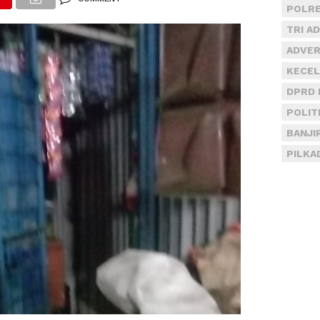
POLRE
TRI A
ADVER
KECEL
DPRD 
POLIT
BANJI
PILKA