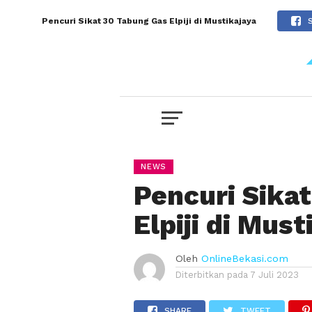
Pencuri Sikat 30 Tabung Gas Elpiji di Mustikajaya
NEWS
Pencuri Sika
Elpiji di Must
Oleh
OnlineBekasi.com
Diterbitkan pada
7 Juli 2023
SHARE
TWEET