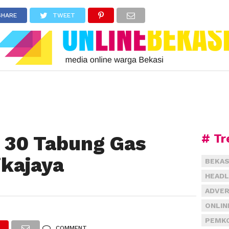
SHARE
TWEET
# Tr
t 30 Tabung Gas
ikajaya
BEKAS
HEADL
ADVER
ONLIN
PEMKO
COMMENT