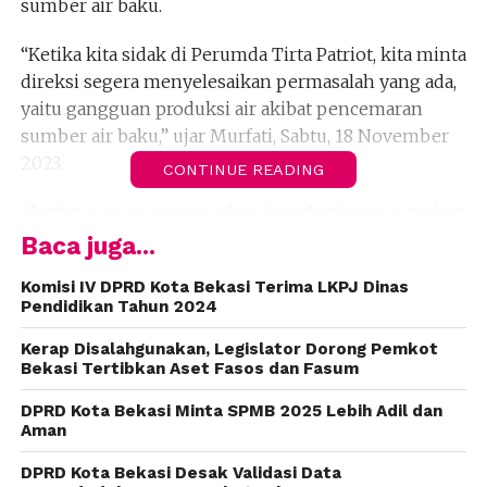
sumber air baku.
“Ketika kita sidak di Perumda Tirta Patriot, kita minta
direksi segera menyelesaikan permasalah yang ada,
yaitu gangguan produksi air akibat pencemaran
sumber air baku,” ujar Murfati, Sabtu, 18 November
2023.
CONTINUE READING
Murfati juga menyampaikan keprihatinannya terkait
kurangnya komunikasi yang efektif terkait rencana
Baca juga...
dan solusi yang direncanakan oleh Perumda. Ia
Komisi IV DPRD Kota Bekasi Terima LKPJ Dinas
menekankan pentingnya menyampaikan informasi
Pendidikan Tahun 2024
dengan baik kepada masyarakat, terutama melalui
media sosial (medsos) agar dapat dipahami secara
Kerap Disalahgunakan, Legislator Dorong Pemkot
Bekasi Tertibkan Aset Fasos dan Fasum
mudah.
DPRD Kota Bekasi Minta SPMB 2025 Lebih Adil dan
“Saya bilang, kalau bapak punya solusi baik jangka
Aman
pendek maupun jangka panjang, itu sampaikan ke
DPRD Kota Bekasi Desak Validasi Data
masyarakat dengan baik dan benar. Bapak punya