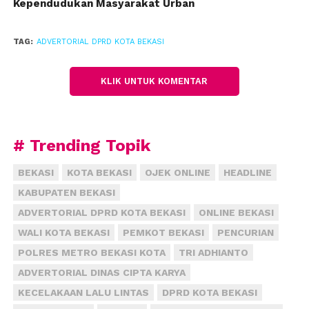
Kependudukan Masyarakat Urban
medsos, bahasanya yang mudah dimengerti,”
katanya.
TAG:
ADVERTORIAL DPRD KOTA BEKASI
Mengenai solusi jangka panjang untuk mengatasi
gangguan produksi air bersih, akan dibangun
KLIK UNTUK KOMENTAR
jaringan pipa dari sumber air baku di Jalan Hasibuan
hingga ke tempat produksi di Teluk Buyung Bekasi
Utara.
# Trending Topik
Proyek perpipaan ini masuk dalam kategori proyek
BEKASI
KOTA BEKASI
OJEK ONLINE
HEADLINE
strategis nasional Sistem Penyediaan Air Minum
KABUPATEN BEKASI
(SPAM) Jatiluhur II, dengan alokasi dana sekitar Rp 35
miliar dari Anggaran Pendapatan dan Belanja Daerah
ADVERTORIAL DPRD KOTA BEKASI
ONLINE BEKASI
(APBD) 2024.
WALI KOTA BEKASI
PEMKOT BEKASI
PENCURIAN
POLRES METRO BEKASI KOTA
TRI ADHIANTO
“Jadi akses keterbukaan informasi oleh masyarakat,
ADVERTORIAL DINAS CIPTA KARYA
terutama yang terdampak dari kelangkaan air atau
KECELAKAAN LALU LINTAS
DPRD KOTA BEKASI
limbah, menjadi hal utama yang disampaikan,”