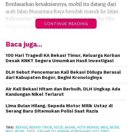
Berdasarkan kesaksiannya, mobil itu datang dari
arah Jalan Nusantara Raya hendak masuk ke Jalan
Kalimantan. Setelah di lokasi, mobil itu tiba-tiba
CONTINUE READING
langsung melaju kencang.
Akibatnya, dua lapak pedagang yang ada di sana
Baca juga...
hancur.
100 Hari Tragedi KA Bekasi Timur, Keluarga Korban
“(Yang ditabrak) pedagang tahu sama pedagang
Desak KNKT Segera Umumkan Hasil Investigasi
ayam goreng,” ucap dia.
DLH Sebut Pencemaran Kali Bekasi Diduga Berasal
dari Kabupaten Bogor, Begini Kronologinya
Yuli menjelaskan bahwa mobil SPPG itu dalam
keadaan kosong.
Air Kali Bekasi Hitam dan Berbuih, DLH Ungkap Ada
Kandungan Nikel Terlarut
Sang sopir juga dibawa ke RS. Sementara barang
Lima Bulan Hilang, Sepeda Motor Milik Ustaz di
milik pedagang, berhamburan dan terpental
Serang Baru Ditemukan Polisi Saat Razia
beberapa meter dari lokasi tabrakan.
TAG:
BEKASI
,
BEKASI TIMUR
,
KECELAKAAN
,
KOTA BEKASI
,
MBG
,
MOBIL
“Ini wajan sampai terpental karena terbang waktu
MBG
,
MOBIL SPPG
,
SATUAN PELAYANAN PEMENUHAN GIZI
,
SPPG
,