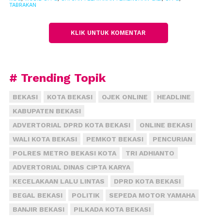
TABRAKAN
ditabrak,” pungkas dia.
KLIK UNTUK KOMENTAR
# Trending Topik
BEKASI
KOTA BEKASI
OJEK ONLINE
HEADLINE
KABUPATEN BEKASI
ADVERTORIAL DPRD KOTA BEKASI
ONLINE BEKASI
WALI KOTA BEKASI
PEMKOT BEKASI
PENCURIAN
POLRES METRO BEKASI KOTA
TRI ADHIANTO
ADVERTORIAL DINAS CIPTA KARYA
KECELAKAAN LALU LINTAS
DPRD KOTA BEKASI
BEGAL BEKASI
POLITIK
SEPEDA MOTOR YAMAHA
BANJIR BEKASI
PILKADA KOTA BEKASI