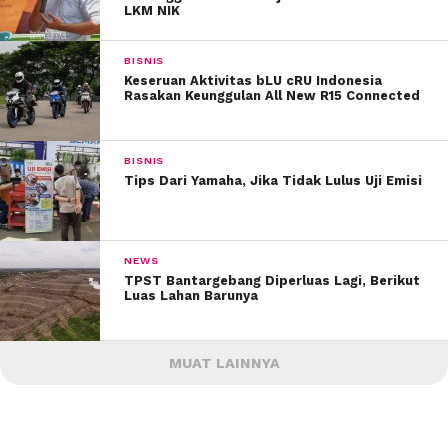
LKM NIK
BISNIS
Keseruan Aktivitas bLU cRU Indonesia
Rasakan Keunggulan All New R15 Connected
BISNIS
Tips Dari Yamaha, Jika Tidak Lulus Uji Emisi
NEWS
TPST Bantargebang Diperluas Lagi, Berikut
Luas Lahan Barunya
MUAT LAINNYA