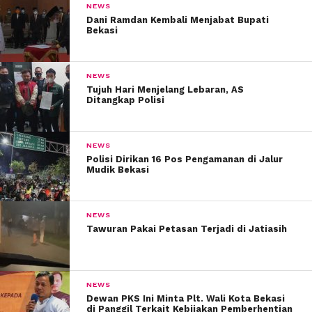
NEWS
Dani Ramdan Kembali Menjabat Bupati
Bekasi
NEWS
Tujuh Hari Menjelang Lebaran, AS
Ditangkap Polisi
NEWS
Polisi Dirikan 16 Pos Pengamanan di Jalur
Mudik Bekasi
NEWS
Tawuran Pakai Petasan Terjadi di Jatiasih
NEWS
Dewan PKS Ini Minta Plt. Wali Kota Bekasi
di Panggil Terkait Kebijakan Pemberhentian