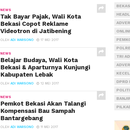
BEKAS
NEWS
HEADL
Tak Bayar Pajak, Wali Kota
Bekasi Copot Reklame
ADVER
Videotron di Jatibening
ONLIN
PEMKO
OLEH
ADI WARSONO
17 MEI 2017
POLRE
NEWS
TRI A
Belajar Budaya, Wali Kota
ADVER
Bekasi & Aparturnya Kunjungi
KECEL
Kabupaten Lebak
DPRD 
OLEH
ADI WARSONO
12 MEI 2017
POLIT
NEWS
BANJI
Pemkot Bekasi Akan Talangi
PILKA
Kompensasi Bau Sampah
Bantargebang
OLEH
ADI WARSONO
11 MEI 2017