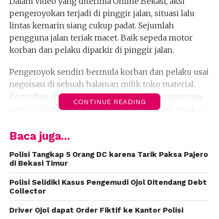
Dalam video yang diterima Online Bekasi, aksi
pengeroyokan terjadi di pinggir jalan, situasi lalu
lintas kemarin siang cukup padat. Sejumlah
pengguna jalan teriak macet. Baik sepeda motor
korban dan pelaku diparkir di pinggir jalan.
Pengeroyok sendiri bermula korban dan pelaku usai
negoisasi di sebuah halaman milik toko material.
Kemudian, korban pergi menuju sepeda motornya
CONTINUE READING
sambil dibuntuti, diduga ada intimidasi dari pelaku.
Sampai di pinggir jalan, mendadak pelaku dari
Baca juga...
belakang memukul korban. Sejumlah kawan pelaku
membantunya. Korban akhirnya melawan, sejumlah
Polisi Tangkap 5 Orang DC karena Tarik Paksa Pajero
di Bekasi Timur
orang melerai. Tampak, sejumlah pelaku masih
kesal, bahkan seorang ojek online menjadi sasaran
Polisi Selidiki Kasus Pengemudi Ojol Ditendang Debt
karena diduga mengambil gambar.
Collector
Driver Ojol dapat Order Fiktif ke Kantor Polisi
Usai keributan, pelaku melarikan diri, meninggalkan