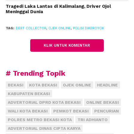
dua sepeda motornya di pinggir jalan. Sepeda motor
Tragedi Laka Lantas di Kalimalang, Driver Ojol
tersebut antara lain Yamaha Mio warna merah F
Meninggal Dunia
4028 LW, dan Yamaha mio warna merah B 3501 SNE.
TAG:
DEBT COLLECTOR
,
OJEK ONLINE
,
POLISI DIKEROYOK
Kasubag Humas Polres Metro Bekasi Kota, Kompol
Erna Ruswing membenarkan video tersebut
KLIK UNTUK KOMENTAR
merupakan pengeroyokan terhadap polisi di
Jatimakmur, Pondok Gede. Ia menyebut, pelaku
berjumlah sekitar 10 orang.
# Trending Topik
“Kami masih melakukan penyelidikan untuk
menangkap pelakunya,” katanya.
(fiz)
BEKASI
KOTA BEKASI
OJEK ONLINE
HEADLINE
KABUPATEN BEKASI
ADVERTORIAL DPRD KOTA BEKASI
ONLINE BEKASI
WALI KOTA BEKASI
PEMKOT BEKASI
PENCURIAN
POLRES METRO BEKASI KOTA
TRI ADHIANTO
ADVERTORIAL DINAS CIPTA KARYA