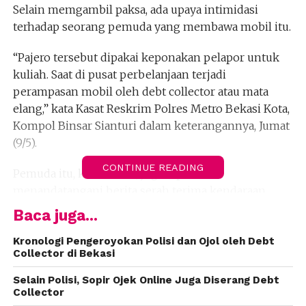
Selain memgambil paksa, ada upaya intimidasi
terhadap seorang pemuda yang membawa mobil itu.
“Pajero tersebut dipakai keponakan pelapor untuk
kuliah. Saat di pusat perbelanjaan terjadi
perampasan mobil oleh debt collector atau mata
elang,” kata Kasat Reskrim Polres Metro Bekasi Kota,
Kompol Binsar Sianturi dalam keterangannya, Jumat
(9/5).
CONTINUE READING
Pemuda itu, kata Binsar, juga dipaksa
menandatangani berita serah terima kendaraan
yang berujung mobil itu dibawa oleh kelima
Baca juga...
penagih utang.
Kronologi Pengeroyokan Polisi dan Ojol oleh Debt
Collector di Bekasi
“Disertai dengan intimidasi dan mendorong korban.
Karena korban ketakutan, terpaksa menandatangani
Selain Polisi, Sopir Ojek Online Juga Diserang Debt
BSTK (Berita Serah Terima Kendaraan) yang disuruh
Collector