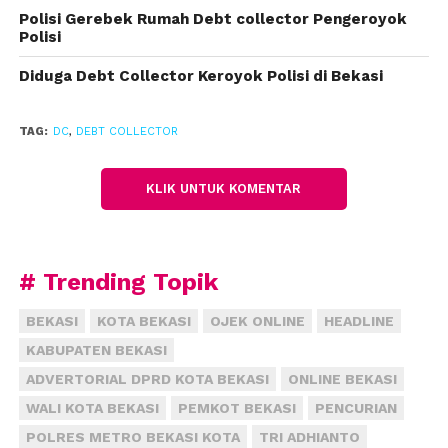
oleh pihak pelaku,” ujar Binsar.
Polisi Gerebek Rumah Debt collector Pengeroyok
Polisi
Kini polisi sudah menangamankan sebanyak lima
penagih utang ity. Mereka berinisial YA, GEL, MA, M,
Diduga Debt Collector Keroyok Polisi di Bekasi
dan SA.
TAG:
DC
,
DEBT COLLECTOR
Reporter: Fahmi
Editor : dpr
KLIK UNTUK KOMENTAR
# Trending Topik
BEKASI
KOTA BEKASI
OJEK ONLINE
HEADLINE
KABUPATEN BEKASI
ADVERTORIAL DPRD KOTA BEKASI
ONLINE BEKASI
WALI KOTA BEKASI
PEMKOT BEKASI
PENCURIAN
POLRES METRO BEKASI KOTA
TRI ADHIANTO