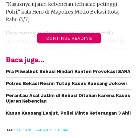
“Kasusnya ujaran kebencian terhadap petinggi
Polri,” kata Hero di Mapolres Metro Bekasi Kota,
Rabu (5/7).
Hero mengaku tak tahu pasti alasan penyidik
CONTINUE READING
menangguhkan penahanan terhadap MHS. Meski
begitu, kasusnya tetap berjalan di Polda Metro Jaya.
Baca juga...
“Kalau tidak salah, sekarang masih proses
penangguhan karena lebaran,” ujarnya.
Pra Pilwalkot Bekasi Hindari Konten Provokasi SARA
Polres Bekasi Resmi Tutup Kasus Kaesang Jokowi
MHS melaporkan akun Youtube Kaesang, yang
diduga milik Kaesang Pangarep, yang merupakan
Perantau Asal Jatim di Bekasi Ditahan karena Kasus
putra bungsu Presiden RI, Joko Widodo.
Ujaran Kebencian
MHS melaporkan Kaesang karena menganggap
Kasus Kaesang Lanjut, Polisi Minta Keterangan 3 Ahli
video yang diunggah terdapat unsur tindak pidana
ujaran kebencian. Salah satu yang dianggap MHS
TAG:
KAESANG
,
UJARAN KEBENCIAN
merupakan ujaran kebencian ucapan kata ndeso